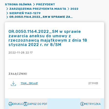
STRONA GŁÓWNA
PREZYDENT
ZARZĄDZENIA PREZYDENTA MIASTA
2022
SIERPIEŃ 1143-1279
OR.0050.1164.2022_SM W SPRAWIE ZAWARCIA ANEKSU DO UMOWY Z RZECZOZNAWCĄ MAJĄTKOWYM Z DNIA 18 STYCZNIA 2022 R. NR 8/SM
OR.0050.1164.2022_SM w sprawie
zawarcia aneksu do umowy z
rzeczoznawcą majątkowym z dnia 18
stycznia 2022 r. nr 8/SM
2022-11-28 22:17
ZAŁĄCZNIKI
1164_SM.pdf
27.9 KB
DRUKUJ
ZAPISZ DO PDF
METRYCZKA