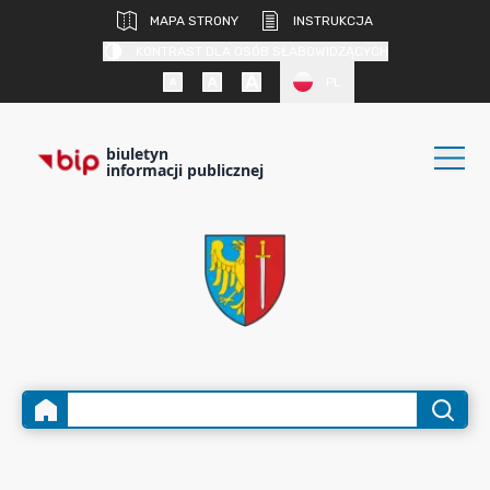
MAPA STRONY
INSTRUKCJA
KONTRAST DLA OSÓB SŁABOWIDZĄCYCH
PL
biuletyn
informacji publicznej