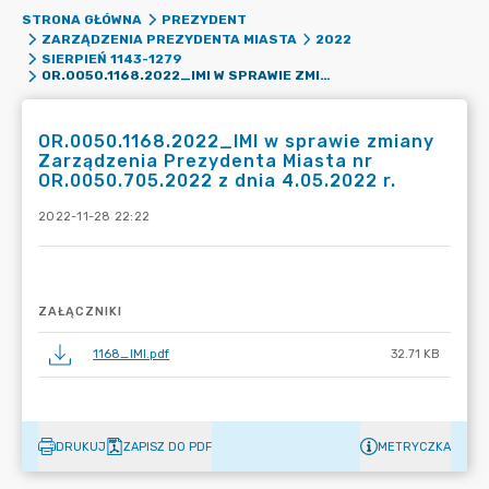
STRONA GŁÓWNA
PREZYDENT
ZARZĄDZENIA PREZYDENTA MIASTA
2022
SIERPIEŃ 1143-1279
OR.0050.1168.2022_IMI W SPRAWIE ZMIANY ZARZĄDZENIA PREZYDENTA MIASTA NR OR.0050.705.2022 Z DNIA 4.05.2022 R.
OR.0050.1168.2022_IMI w sprawie zmiany
Zarządzenia Prezydenta Miasta nr
OR.0050.705.2022 z dnia 4.05.2022 r.
2022-11-28 22:22
ZAŁĄCZNIKI
1168_IMI.pdf
32.71 KB
DRUKUJ
ZAPISZ DO PDF
METRYCZKA