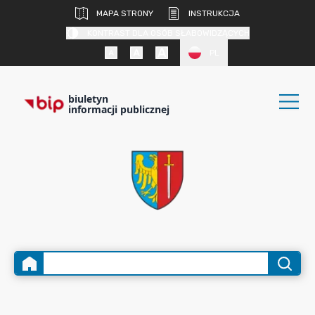
MAPA STRONY
INSTRUKCJA
KONTRAST DLA OSÓB SŁABOWIDZĄCYCH
PL
biuletyn
informacji publicznej