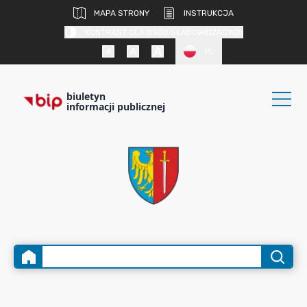
MAPA STRONY
INSTRUKCJA
KONTRAST DLA OSÓB SŁABOWIDZĄCYCH
PL
biuletyn
informacji publicznej