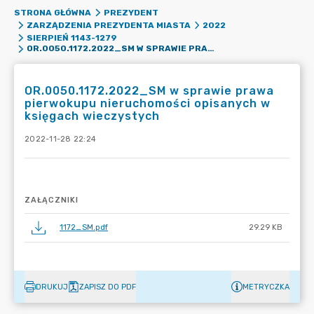
STRONA GŁÓWNA
PREZYDENT
ZARZĄDZENIA PREZYDENTA MIASTA
2022
SIERPIEŃ 1143-1279
OR.0050.1172.2022_SM W SPRAWIE PRAWA PIERWOKUPU NIERUCHOMOŚCI OPISANYCH W KSIĘGACH WIECZYSTYCH
OR.0050.1172.2022_SM w sprawie prawa
pierwokupu nieruchomości opisanych w
księgach wieczystych
2022-11-28 22:24
ZAŁĄCZNIKI
1172_SM.pdf
29.29 KB
DRUKUJ
ZAPISZ DO PDF
METRYCZKA