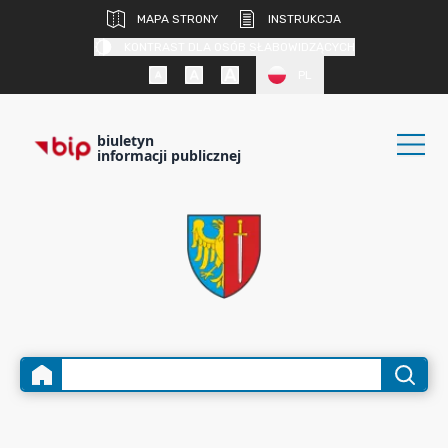
MAPA STRONY
INSTRUKCJA
KONTRAST DLA OSÓB SŁABOWIDZĄCYCH
PL
biuletyn
informacji publicznej