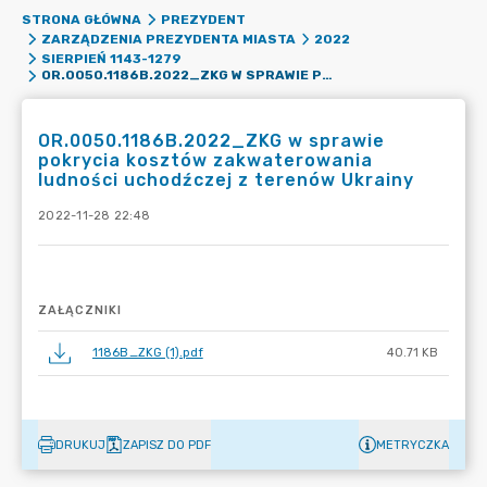
STRONA GŁÓWNA
PREZYDENT
ZARZĄDZENIA PREZYDENTA MIASTA
2022
SIERPIEŃ 1143-1279
OR.0050.1186B.2022_ZKG W SPRAWIE POKRYCIA KOSZTÓW ZAKWATEROWANIA LUDNOŚCI UCHODŹCZEJ Z TERENÓW UKRAINY
OR.0050.1186B.2022_ZKG w sprawie
pokrycia kosztów zakwaterowania
ludności uchodźczej z terenów Ukrainy
2022-11-28 22:48
ZAŁĄCZNIKI
1186B_ZKG (1).pdf
40.71 KB
DRUKUJ
ZAPISZ DO PDF
METRYCZKA