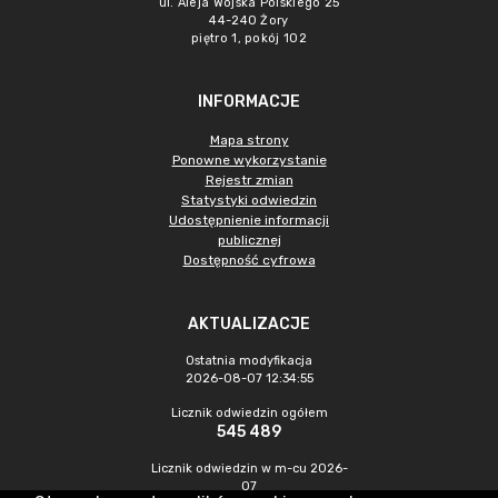
ul. Aleja Wojska Polskiego 25
44-240 Żory
piętro 1, pokój 102
INFORMACJE
Mapa strony
Ponowne wykorzystanie
Rejestr zmian
Statystyki odwiedzin
Udostępnienie informacji
publicznej
Dostępność cyfrowa
AKTUALIZACJE
Ostatnia modyfikacja
2026-08-07 12:34:55
Licznik odwiedzin ogółem
545 489
Licznik odwiedzin w m-cu 2026-
07