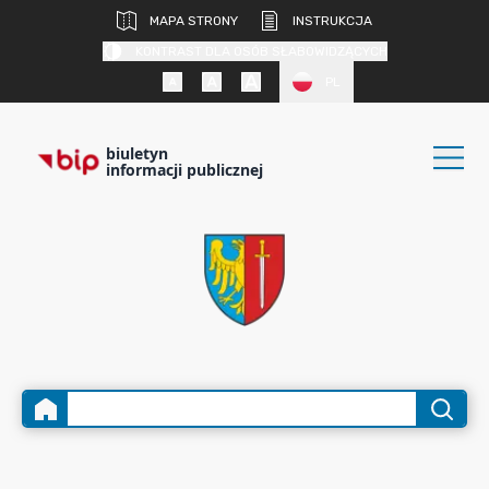
MAPA STRONY
INSTRUKCJA
KONTRAST DLA OSÓB SŁABOWIDZĄCYCH
PL
biuletyn
informacji publicznej