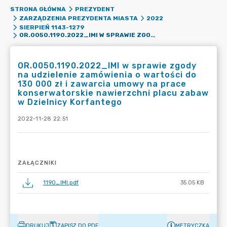
STRONA GŁÓWNA
PREZYDENT
ZARZĄDZENIA PREZYDENTA MIASTA
2022
SIERPIEŃ 1143-1279
OR.0050.1190.2022_IMI W SPRAWIE ZGODY NA UDZIELENIE ZAMÓWIENIA O WARTOŚCI DO 130 000 ZŁ I ZAWARCIA UMOWY NA PRACE KONSERWATORSKIE NAWIERZCHNI PLACU ZABAW W DZIELNICY KORFANTEGO
OR.0050.1190.2022_IMI w sprawie zgody
na udzielenie zamówienia o wartości do
130 000 zł i zawarcia umowy na prace
konserwatorskie nawierzchni placu zabaw
w Dzielnicy Korfantego
2022-11-28 22:51
ZAŁĄCZNIKI
1190_IMI.pdf
35.05 KB
DRUKUJ
ZAPISZ DO PDF
METRYCZKA