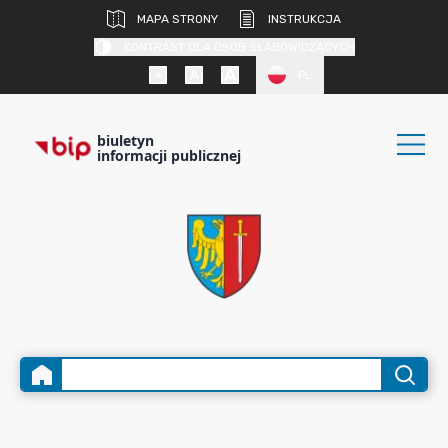
MAPA STRONY
INSTRUKCJA
KONTRAST DLA OSÓB SŁABOWIDZĄCYCH
PL
biuletyn
informacji publicznej