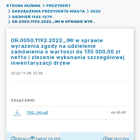
STRONA GŁÓWNA
PREZYDENT
ZARZĄDZENIA PREZYDENTA MIASTA
2022
SIERPIEŃ 1143-1279
OR.0050.1192.2022_IMI W SPRAWIE WYRAŻENIA ZGODY NA UDZIELENIE ZAMÓWIENIA O WARTOŚCI DO 130 000,00 ZŁ NETTO I ZLECENIE WYKONANIA SZCZEGÓŁOWEJ INWENTARYZACJI DRZEW
OR.0050.1192.2022_IMI w sprawie
wyrażenia zgody na udzielenie
zamówienia o wartości do 130 000,00 zł
netto i zlecenie wykonania szczegółowej
inwentaryzacji drzew
2022-11-28 22:58
ZAŁĄCZNIKI
1192_IMI.pdf
46.95 KB
DRUKUJ
ZAPISZ DO PDF
METRYCZKA