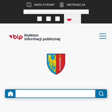
MAPA STRONY
INSTRUKCJA
KONTRAST DLA OSÓB SŁABOWIDZĄCYCH
PL
biuletyn
informacji publicznej