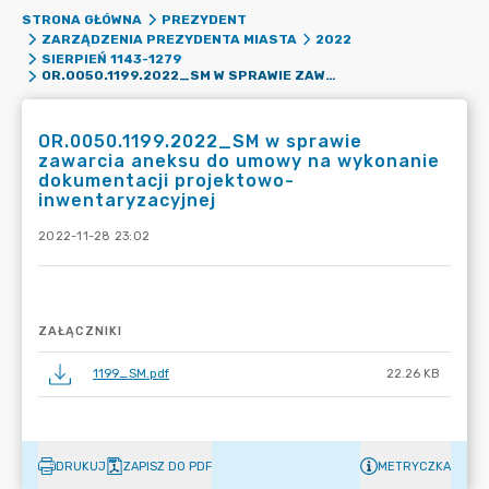
STRONA GŁÓWNA
PREZYDENT
ZARZĄDZENIA PREZYDENTA MIASTA
2022
SIERPIEŃ 1143-1279
OR.0050.1199.2022_SM W SPRAWIE ZAWARCIA ANEKSU DO UMOWY NA WYKONANIE DOKUMENTACJI PROJEKTOWO-INWENTARYZACYJNEJ
OR.0050.1199.2022_SM w sprawie
zawarcia aneksu do umowy na wykonanie
dokumentacji projektowo-
inwentaryzacyjnej
2022-11-28 23:02
ZAŁĄCZNIKI
1199_SM.pdf
22.26 KB
DRUKUJ
ZAPISZ DO PDF
METRYCZKA