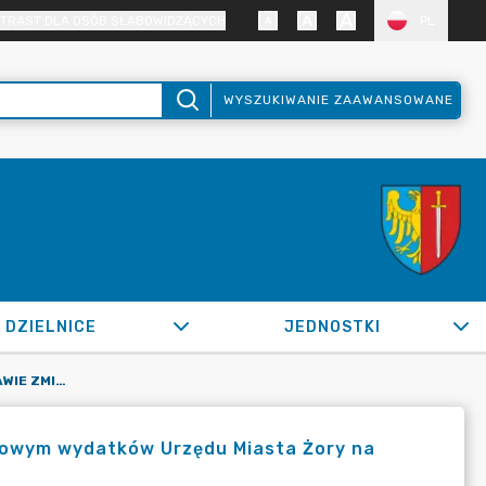
TRAST DLA OSÓB SŁABOWIDZĄCYCH
PL
WYSZUKIWANIE ZAAWANSOWANE
DZIELNICE
JEDNOSTKI
OR.0050.1207.2022_ZB W SPRAWIE ZMIAN W PLANIE FINANSOWYM WYDATKÓW URZĘDU MIASTA ŻORY NA 2022 R.
sowym wydatków Urzędu Miasta Żory na