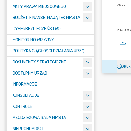
2022-11
AKTY PRAWA MIEJSCOWEGO
BUDŻET, FINANSE, MAJĄTEK MIASTA
CYBERBEZPIECZEŃSTWO
ZAŁĄCZ
MONITORING WIZYJNY
POLITYKA CIĄGŁOŚCI DZIAŁANIA URZĘDU MIASTA ŻORY
DOKUMENTY STRATEGICZNE
DRUK
DOSTĘPNY URZĄD
INFORMACJE
KONSULTACJE
KONTROLE
MŁODZIEŻOWA RADA MIASTA
NIERUCHOMOŚCI