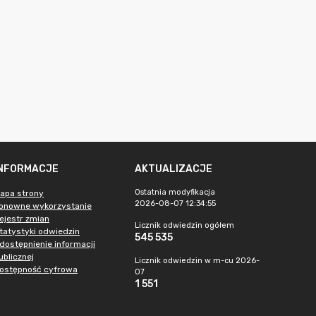
INFORMACJE
AKTUALIZACJE
Ostatnia modyfikacja
apa strony
2026-08-07 12:34:55
onowne wykorzystanie
ejestr zmian
Licznik odwiedzin ogółem
tatystyki odwiedzin
545 535
dostępnienie informacji
ublicznej
Licznik odwiedzin w m-cu 2026-
ostępność cyfrowa
07
1 551