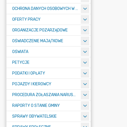
OCHRONA DANYCH OSOBOWYCH W URZĘDZIE MIASTA ŻORY - RODO
OFERTY PRACY
ORGANIZACJE POZARZĄDOWE
OŚWIADCZENIE MAJĄTKOWE
OŚWIATA
PETYCJE
PODATKI I OPŁATY
POJAZDY I KIEROWCY
PROCEDURA ZGŁASZANIA NARUSZEŃ PRAWA
RAPORTY O STANIE GMINY
SPRAWY OBYWATELSKIE