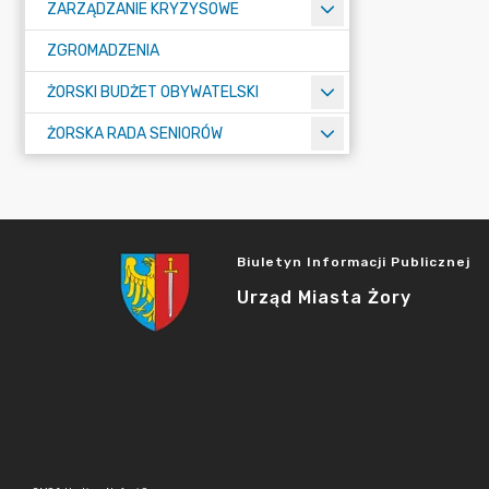
ZARZĄDZANIE KRYZYSOWE
ZGROMADZENIA
ŻORSKI BUDŻET OBYWATELSKI
ŻORSKA RADA SENIORÓW
Biuletyn Informacji Publicznej
Urząd Miasta Żory