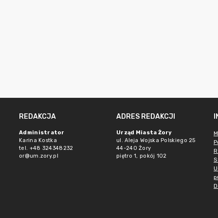
REDAKCJA
ADRES REDAKCJI
Administrator
Urząd Miasta Żory
M
Karina Kostka
ul. Aleja Wojska Polskiego 25
P
tel. +48 324348232
44-240 Żory
R
or@um.zory.pl
piętro 1, pokój 102
S
U
p
D