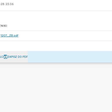
-28 23:06
NIKI
1207_ZB.pdf
UJ
ZAPISZ DO PDF