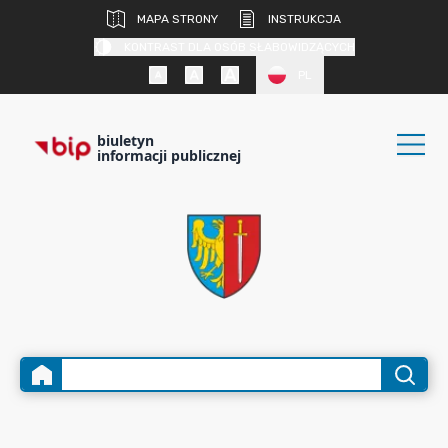
MAPA STRONY
INSTRUKCJA
KONTRAST DLA OSÓB SŁABOWIDZĄCYCH
PL
biuletyn
informacji publicznej