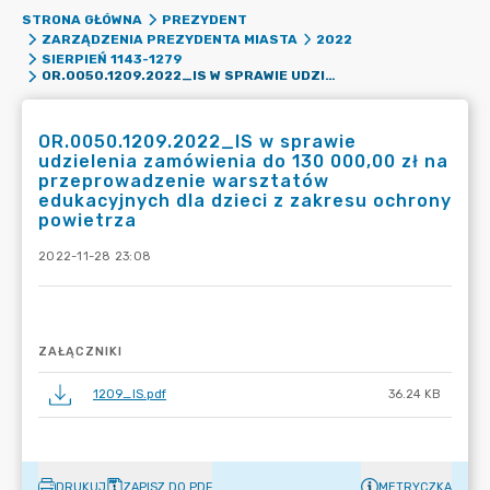
STRONA GŁÓWNA
PREZYDENT
ZARZĄDZENIA PREZYDENTA MIASTA
2022
SIERPIEŃ 1143-1279
OR.0050.1209.2022_IS W SPRAWIE UDZIELENIA ZAMÓWIENIA DO 130 000,00 ZŁ NA PRZEPROWADZENIE WARSZTATÓW EDUKACYJNYCH DLA DZIECI Z ZAKRESU OCHRONY POWIETRZA
OR.0050.1209.2022_IS w sprawie
udzielenia zamówienia do 130 000,00 zł na
przeprowadzenie warsztatów
edukacyjnych dla dzieci z zakresu ochrony
powietrza
2022-11-28 23:08
ZAŁĄCZNIKI
1209_IS.pdf
36.24 KB
DRUKUJ
ZAPISZ DO PDF
METRYCZKA