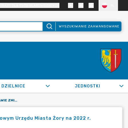
TRAST DLA OSÓB SŁABOWIDZĄCYCH
PL
WYSZUKIWANIE ZAAWANSOWANE
DZIELNICE
JEDNOSTKI
OR.0050.1225.2022_ZB W SPRAWIE ZMIAN W PLANIE FINANSOWYM URZĘDU MIASTA ŻORY NA 2022 R.
owym Urzędu Miasta Żory na 2022 r.