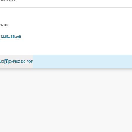
NIKI
1225_ZB.pdf
UJ
ZAPISZ DO PDF