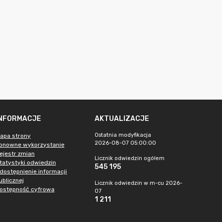
INFORMACJE
AKTUALIZACJE
Ostatnia modyfikacja
apa strony
2026-08-07 05:00:00
onowne wykorzystanie
ejestr zmian
Licznik odwiedzin ogółem
tatystyki odwiedzin
545 195
dostępnienie informacji
ublicznej
Licznik odwiedzin w m-cu 2026-
ostępność cyfrowa
07
1 211