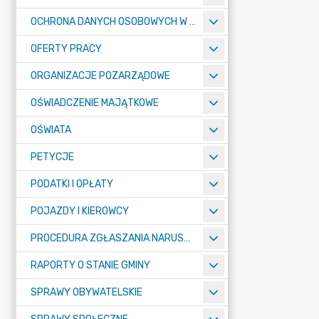
OCHRONA DANYCH OSOBOWYCH W URZĘDZIE MIASTA ŻORY - RODO
OFERTY PRACY
ORGANIZACJE POZARZĄDOWE
OŚWIADCZENIE MAJĄTKOWE
OŚWIATA
PETYCJE
PODATKI I OPŁATY
POJAZDY I KIEROWCY
PROCEDURA ZGŁASZANIA NARUSZEŃ PRAWA
RAPORTY O STANIE GMINY
SPRAWY OBYWATELSKIE