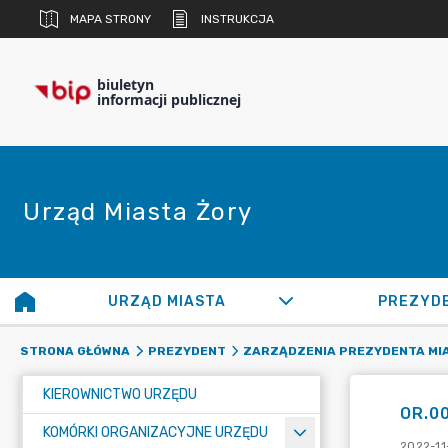
MAPA STRONY
INSTRUKCJA
biuletyn
informacji publicznej
Urząd Miasta Żory
URZĄD MIASTA
PREZYD
STRONA GŁÓWNA
PREZYDENT
ZARZĄDZENIA PREZYDENTA MI
KIEROWNICTWO URZĘDU
OR.00
KOMÓRKI ORGANIZACYJNE URZĘDU
2022-11