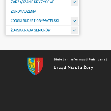
ZARZĄDZANIE KRYZYSOWE
ZGROMADZENIA
ŻORSKI BUDŻET OBYWATELSKI
ŻORSKA RADA SENIORÓW
Biuletyn Informacji Publicznej
Urząd Miasta Żory