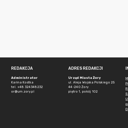
REDAKCJA
ADRES REDAKCJI
Administrator
Urząd Miasta Żory
M
Karina Kostka
ul. Aleja Wojska Polskiego 25
P
tel. +48 324348232
44-240 Żory
R
or@um.zory.pl
piętro 1, pokój 102
S
U
p
D