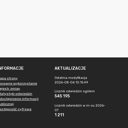
INFORMACJE
AKTUALIZACJE
Ostatnia modyfikacja
apa strony
2026-08-06 10:15:49
onowne wykorzystanie
ejestr zmian
Licznik odwiedzin ogółem
tatystyki odwiedzin
545 195
dostępnienie informacji
ublicznej
Licznik odwiedzin w m-cu 2026-
ostępność cyfrowa
07
1 211