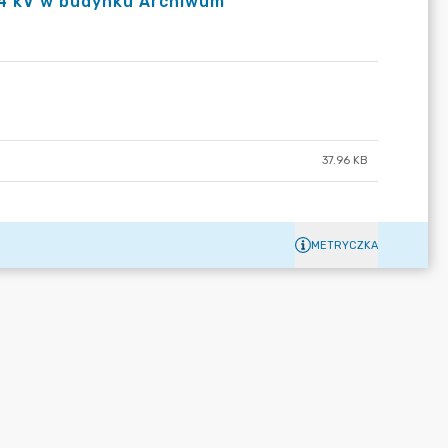
0,4 kV w budynku Archiwum
37.96 KB
METRYCZKA