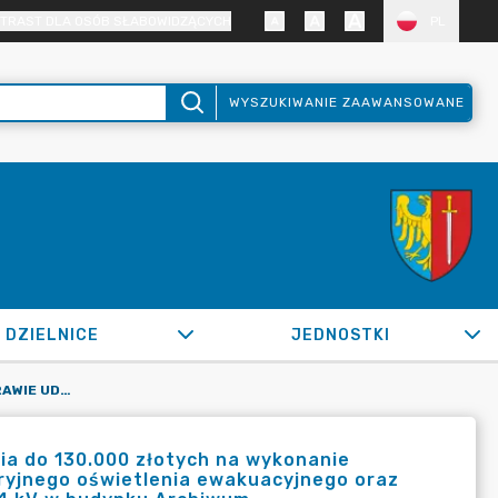
TRAST DLA OSÓB SŁABOWIDZĄCYCH
PL
WYSZUKIWANIE ZAAWANSOWANE
DZIELNICE
JEDNOSTKI
OR.0050.1239.2022_ZKG W SPRAWIE UDZIELENIA ZAMÓWIENIA DO 130.000 ZŁOTYCH NA WYKONANIE ZASIALNIA DO PRZECIWPOŻAROWEGO WYŁĄCZNIKA PRĄDU, AWARYJNEGO OŚWIETLENIA EWAKUACYJNEGO ORAZ BUDOWY SIECI ELEKTROENERGETYCZNEJ NISKIEGO NAPIĘCIA 0,4 KV W BUDYNKU ARCHIWUM
ia do 130.000 złotych na wykonanie
ryjnego oświetlenia ewakuacyjnego oraz