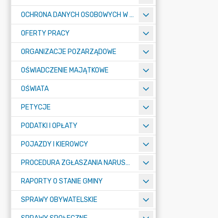
OCHRONA DANYCH OSOBOWYCH W URZĘDZIE MIASTA ŻORY - RODO
OFERTY PRACY
ORGANIZACJE POZARZĄDOWE
OŚWIADCZENIE MAJĄTKOWE
OŚWIATA
PETYCJE
PODATKI I OPŁATY
POJAZDY I KIEROWCY
PROCEDURA ZGŁASZANIA NARUSZEŃ PRAWA
RAPORTY O STANIE GMINY
SPRAWY OBYWATELSKIE