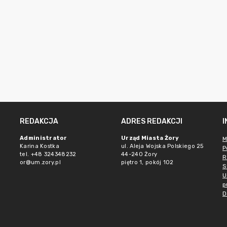
REDAKCJA
ADRES REDAKCJI
Administrator
Urząd Miasta Żory
M
Karina Kostka
ul. Aleja Wojska Polskiego 25
P
tel. +48 324348232
44-240 Żory
R
or@um.zory.pl
piętro 1, pokój 102
S
U
p
D