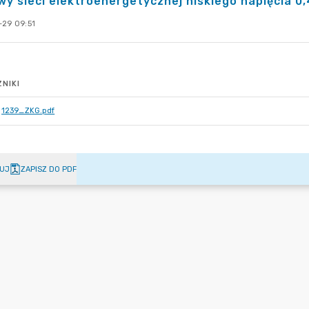
y sieci elektroenergetycznej niskiego napięcia 
-29 09:51
NIKI
1239_ZKG.pdf
UJ
ZAPISZ DO PDF