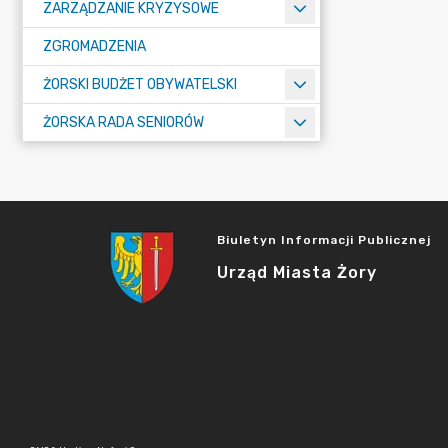
ZARZĄDZANIE KRYZYSOWE
ZGROMADZENIA
ŻORSKI BUDŻET OBYWATELSKI
ŻORSKA RADA SENIORÓW
Biuletyn Informacji Publicznej
Urząd Miasta Żory