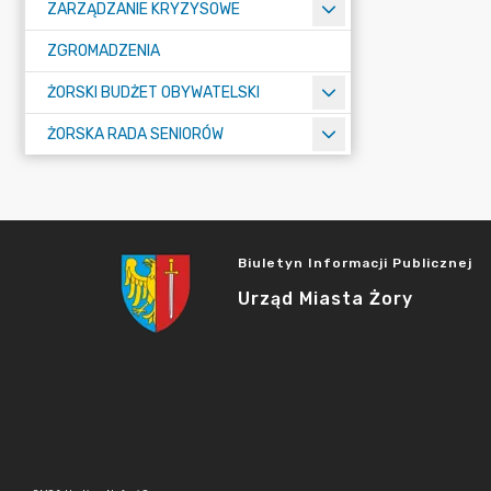
ZARZĄDZANIE KRYZYSOWE
ZGROMADZENIA
ŻORSKI BUDŻET OBYWATELSKI
ŻORSKA RADA SENIORÓW
Biuletyn Informacji Publicznej
Urząd Miasta Żory