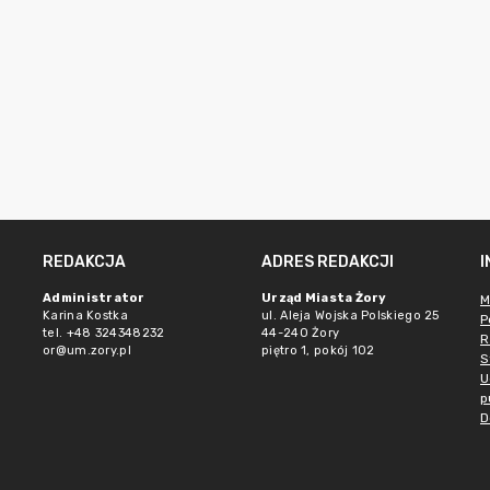
REDAKCJA
ADRES REDAKCJI
Administrator
Urząd Miasta Żory
M
Karina Kostka
ul. Aleja Wojska Polskiego 25
P
tel. +48 324348232
44-240 Żory
R
or@um.zory.pl
piętro 1, pokój 102
S
U
p
D