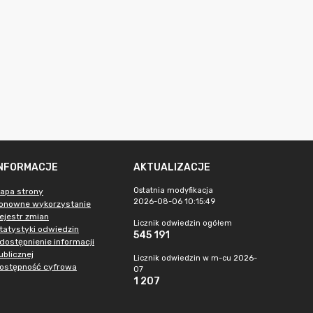
INFORMACJE
AKTUALIZACJE
Ostatnia modyfikacja
apa strony
2026-08-06 10:15:49
onowne wykorzystanie
ejestr zmian
Licznik odwiedzin ogółem
tatystyki odwiedzin
545 191
dostępnienie informacji
ublicznej
Licznik odwiedzin w m-cu 2026-
ostępność cyfrowa
07
1 207