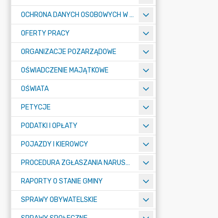
OCHRONA DANYCH OSOBOWYCH W URZĘDZIE MIASTA ŻORY - RODO
OFERTY PRACY
ORGANIZACJE POZARZĄDOWE
OŚWIADCZENIE MAJĄTKOWE
OŚWIATA
PETYCJE
PODATKI I OPŁATY
POJAZDY I KIEROWCY
PROCEDURA ZGŁASZANIA NARUSZEŃ PRAWA
RAPORTY O STANIE GMINY
SPRAWY OBYWATELSKIE