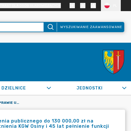
TRAST DLA OSÓB SŁABOWIDZĄCYCH
PL
WYSZUKIWANIE ZAAWANSOWANE
DZIELNICE
JEDNOSTKI
OR.0050.1242.2022_WPKS W SPRAWIE UDZIELENIA ZAMÓWIENIA PUBLICZNEGO DO 130 000,00 ZŁ NA SFINANSOWANIE KOSZTÓW ORGANIZACJI JUBILEUSZU 50 LAT ISTNIENIA KGW OSINY I 45 LAT PEŁNIENIE FUNKCJI PRZEWODNICZĄCEJ KGW OSINY W ŻORACH
ia publicznego do 130 000,00 zł na
nienia KGW Osiny i 45 lat pełnienie funkcji