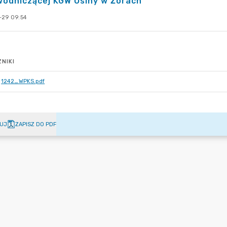
wodniczącej KGW Osiny w Żorach
-29 09:54
NIKI
1242_WPKS.pdf
UJ
ZAPISZ DO PDF