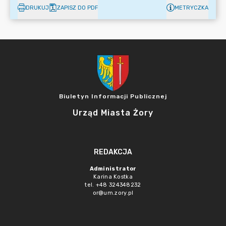
DRUKUJ
ZAPISZ DO PDF
METRYCZKA
Biuletyn Informacji Publicznej
Urząd Miasta Żory
REDAKCJA
Administrator
Karina Kostka
tel. +48 324348232
or@um.zory.pl