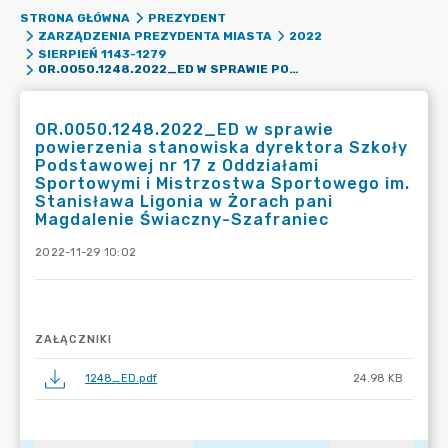
STRONA GŁÓWNA
PREZYDENT
ZARZĄDZENIA PREZYDENTA MIASTA
2022
SIERPIEŃ 1143-1279
OR.0050.1248.2022_ED W SPRAWIE POWIERZENIA STANOWISKA DYREKTORA SZKOŁY PODSTAWOWEJ NR 17 Z ODDZIAŁAMI SPORTOWYMI I MISTRZOSTWA SPORTOWEGO IM. STANISŁAWA LIGONIA W ŻORACH PANI MAGDALENIE ŚWIACZNY-SZAFRANIEC
OR.0050.1248.2022_ED w sprawie
powierzenia stanowiska dyrektora Szkoły
Podstawowej nr 17 z Oddziałami
Sportowymi i Mistrzostwa Sportowego im.
Stanisława Ligonia w Żorach pani
Magdalenie Świaczny-Szafraniec
2022-11-29 10:02
ZAŁĄCZNIKI
1248_ED.pdf
24.98 KB