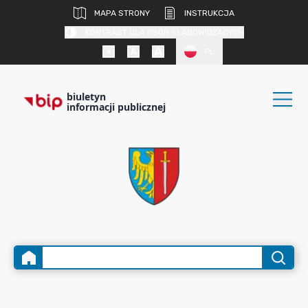
MAPA STRONY
INSTRUKCJA
KONTRAST DLA OSÓB SŁABOWIDZĄCYCH
PL
biuletyn
informacji publicznej