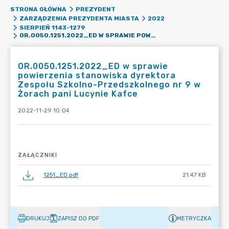
STRONA GŁÓWNA
PREZYDENT
ZARZĄDZENIA PREZYDENTA MIASTA
2022
SIERPIEŃ 1143-1279
OR.0050.1251.2022_ED W SPRAWIE POWIERZENIA STANOWISKA DYREKTORA ZESPOŁU SZKOLNO-PRZEDSZKOLNEGO NR 9 W ŻORACH PANI LUCYNIE KAFCE
OR.0050.1251.2022_ED w sprawie
powierzenia stanowiska dyrektora
Zespołu Szkolno-Przedszkolnego nr 9 w
Żorach pani Lucynie Kafce
2022-11-29 10:04
ZAŁĄCZNIKI
1251_ED.pdf
21.47 KB
DRUKUJ
ZAPISZ DO PDF
METRYCZKA