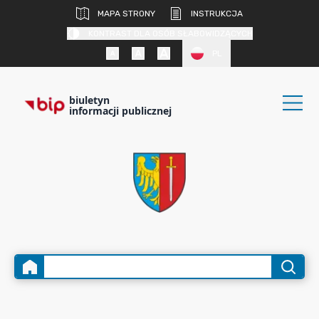
MAPA STRONY
INSTRUKCJA
KONTRAST DLA OSÓB SŁABOWIDZĄCYCH
PL
biuletyn
informacji publicznej