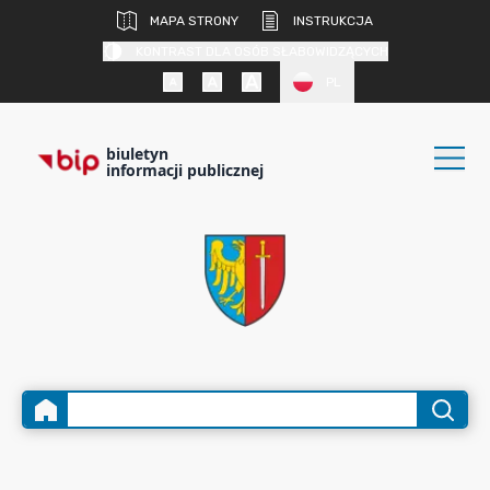
MAPA STRONY
INSTRUKCJA
KONTRAST DLA OSÓB SŁABOWIDZĄCYCH
PL
biuletyn
informacji publicznej