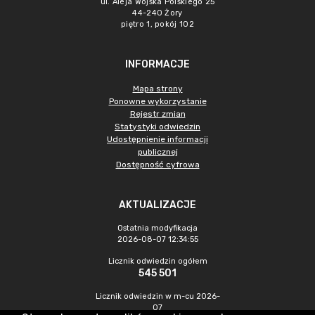
ul. Aleja Wojska Polskiego 25
44-240 Żory
piętro 1, pokój 102
INFORMACJE
Mapa strony
Ponowne wykorzystanie
Rejestr zmian
Statystyki odwiedzin
Udostępnienie informacji
publicznej
Dostępność cyfrowa
AKTUALIZACJE
Ostatnia modyfikacja
2026-08-07 12:34:55
Licznik odwiedzin ogółem
545 501
Licznik odwiedzin w m-cu 2026-
07