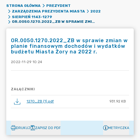
STRONA GŁÓWNA
PREZYDENT
ZARZĄDZENIA PREZYDENTA MIASTA
2022
SIERPIEŃ 1143-1279
OR.0050.1270.2022_ZB W SPRAWIE ZMIAN W PLANIE FINANSOWYM DOCHODÓW I WYDATKÓW BUDŻETU MIASTA ŻORY NA 2022 R.
OR.0050.1270.2022_ZB w sprawie zmian w
planie finansowym dochodów i wydatków
budżetu Miasta Żory na 2022 r.
2022-11-29 10:24
ZAŁĄCZNIKI
1270_ZB (1).pdf
931.92 KB
DRUKUJ
ZAPISZ DO PDF
METRYCZKA