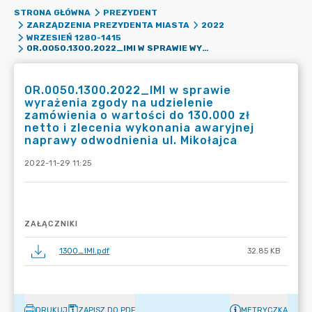
STRONA GŁÓWNA
PREZYDENT
ZARZĄDZENIA PREZYDENTA MIASTA
2022
WRZESIEŃ 1280-1415
OR.0050.1300.2022_IMI W SPRAWIE WYRAŻENIA ZGODY NA UDZIELENIE ZAMÓWIENIA O WARTOŚCI DO 130.000 ZŁ NETTO I ZLECENIA WYKONANIA AWARYJNEJ NAPRAWY ODWODNIENIA UL. MIKOŁAJCA
OR.0050.1300.2022_IMI w sprawie
wyrażenia zgody na udzielenie
zamówienia o wartości do 130.000 zł
netto i zlecenia wykonania awaryjnej
naprawy odwodnienia ul. Mikołajca
2022-11-29 11:25
ZAŁĄCZNIKI
1300_IMI.pdf
32.85 KB
DRUKUJ
ZAPISZ DO PDF
METRYCZKA