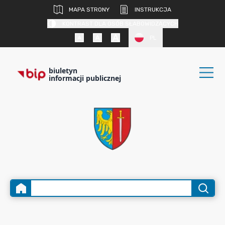
MAPA STRONY
INSTRUKCJA
KONTRAST DLA OSÓB SŁABOWIDZĄCYCH
PL
biuletyn
informacji publicznej