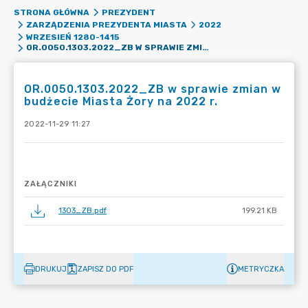
STRONA GŁÓWNA
PREZYDENT
ZARZĄDZENIA PREZYDENTA MIASTA
2022
WRZESIEŃ 1280-1415
OR.0050.1303.2022_ZB W SPRAWIE ZMIAN W BUDŻECIE MIASTA ŻORY NA 2022 R.
OR.0050.1303.2022_ZB w sprawie zmian w
budżecie Miasta Żory na 2022 r.
2022-11-29 11:27
ZAŁĄCZNIKI
1303_ZB.pdf
199.21 KB
DRUKUJ
ZAPISZ DO PDF
METRYCZKA