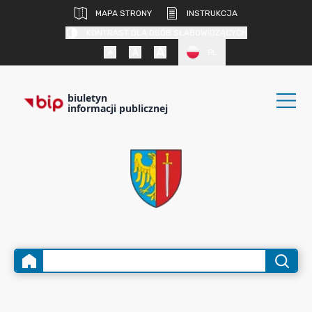
MAPA STRONY
INSTRUKCJA
KONTRAST DLA OSÓB SŁABOWIDZĄCYCH
PL
biuletyn
informacji publicznej