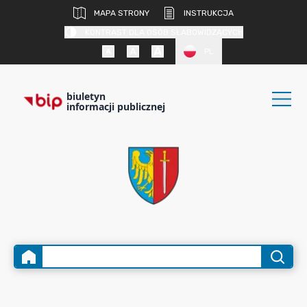
MAPA STRONY
INSTRUKCJA
KONTRAST DLA OSÓB SŁABOWIDZĄCYCH
PL
biuletyn
informacji publicznej