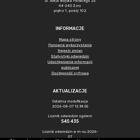
ul. Aleja Wojska Polskiego 25
44-240 Żory
piętro 1, pokój 102
INFORMACJE
Mapa strony
Ponowne wykorzystanie
Rejestr zmian
Statystyki odwiedzin
Udostępnienie informacji
publicznej
Dostępność cyfrowa
AKTUALIZACJE
Ostatnia modyfikacja
2026-08-07 12:34:55
Licznik odwiedzin ogółem
545 435
Licznik odwiedzin w m-cu 2026-
07