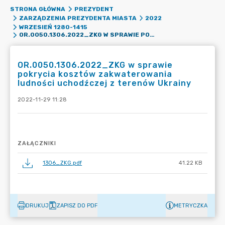
STRONA GŁÓWNA
PREZYDENT
ZARZĄDZENIA PREZYDENTA MIASTA
2022
WRZESIEŃ 1280-1415
OR.0050.1306.2022_ZKG W SPRAWIE POKRYCIA KOSZTÓW ZAKWATEROWANIA LUDNOŚCI UCHODŹCZEJ Z TERENÓW UKRAINY
OR.0050.1306.2022_ZKG w sprawie
pokrycia kosztów zakwaterowania
ludności uchodźczej z terenów Ukrainy
2022-11-29 11:28
ZAŁĄCZNIKI
1306_ZKG.pdf
41.22 KB
DRUKUJ
ZAPISZ DO PDF
METRYCZKA