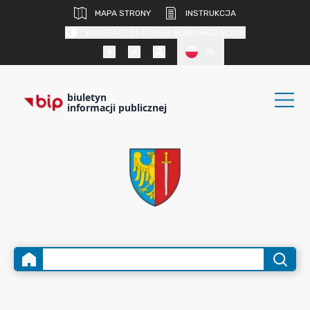
MAPA STRONY
INSTRUKCJA
KONTRAST DLA OSÓB SŁABOWIDZĄCYCH
PL
biuletyn
informacji publicznej