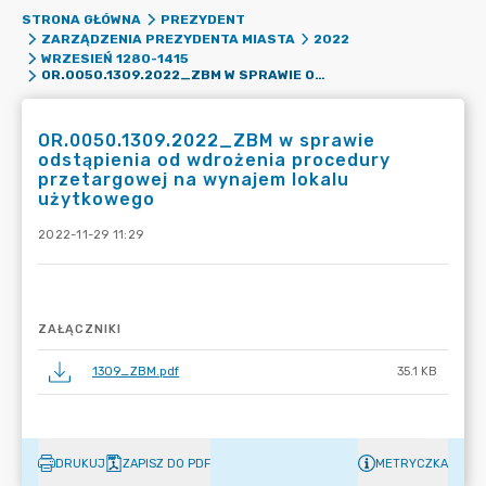
STRONA GŁÓWNA
PREZYDENT
ZARZĄDZENIA PREZYDENTA MIASTA
2022
WRZESIEŃ 1280-1415
OR.0050.1309.2022_ZBM W SPRAWIE ODSTĄPIENIA OD WDROŻENIA PROCEDURY PRZETARGOWEJ NA WYNAJEM LOKALU UŻYTKOWEGO
OR.0050.1309.2022_ZBM w sprawie
odstąpienia od wdrożenia procedury
przetargowej na wynajem lokalu
użytkowego
2022-11-29 11:29
ZAŁĄCZNIKI
1309_ZBM.pdf
35.1 KB
DRUKUJ
ZAPISZ DO PDF
METRYCZKA