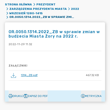
STRONA GŁÓWNA
PREZYDENT
ZARZĄDZENIA PREZYDENTA MIASTA
2022
WRZESIEŃ 1280-1415
OR.0050.1314.2022_ZB W SPRAWIE ZMIAN W BUDŻECIA MIASTA ŻORY NA 2022 R.
OR.0050.1314.2022_ZB w sprawie zmian w
budżecia Miasta Żory na 2022 r.
2022-11-29 11:32
ZAŁĄCZNIKI
1314_ZB.pdf
467.32 KB
DRUKUJ
ZAPISZ DO PDF
METRYCZKA