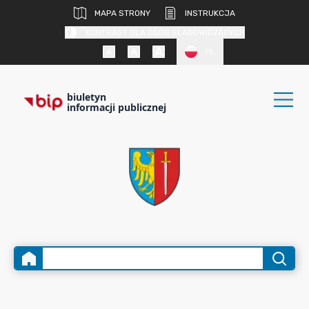
MAPA STRONY
INSTRUKCJA
KONTRAST DLA OSÓB SŁABOWIDZĄCYCH
PL
biuletyn
informacji publicznej