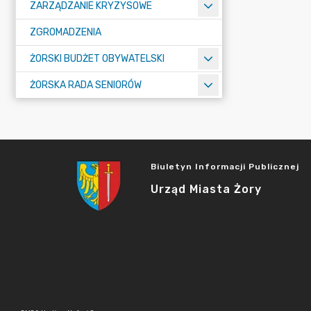
ZARZĄDZANIE KRYZYSOWE
ZGROMADZENIA
ŻORSKI BUDŻET OBYWATELSKI
ŻORSKA RADA SENIORÓW
Biuletyn Informacji Publicznej
Urząd Miasta Żory