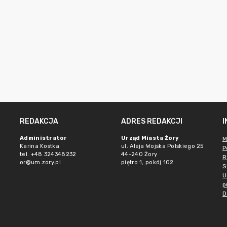
REDAKCJA
ADRES REDAKCJI
Administrator
Urząd Miasta Żory
M
Karina Kostka
ul. Aleja Wojska Polskiego 25
P
tel. +48 324348232
44-240 Żory
R
or@um.zory.pl
piętro 1, pokój 102
S
U
p
D