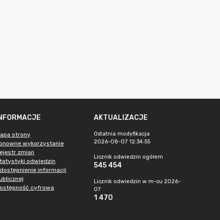
INFORMACJE
AKTUALIZACJE
Ostatnia modyfikacja
apa strony
2026-08-07 12:34:55
onowne wykorzystanie
ejestr zmian
Licznik odwiedzin ogółem
tatystyki odwiedzin
545 454
dostępnienie informacji
ublicznej
Licznik odwiedzin w m-cu 2026-
ostępność cyfrowa
07
1 470