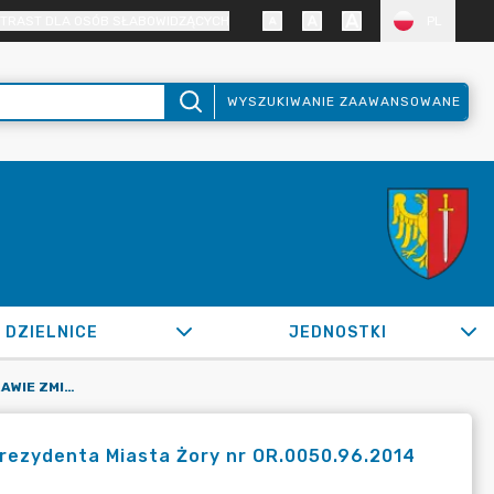
TRAST DLA OSÓB SŁABOWIDZĄCYCH
PL
WYSZUKIWANIE ZAAWANSOWANE
DZIELNICE
JEDNOSTKI
OR.0050.1332.2022_OR W SPRAWIE ZMIANY ZARZĄDZENIA PREZYDENTA MIASTA ŻORY NR OR.0050.96.2014 Z DNIA 27.01.2014 R.
rezydenta Miasta Żory nr OR.0050.96.2014