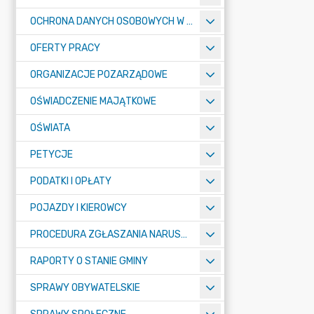
OCHRONA DANYCH OSOBOWYCH W URZĘDZIE MIASTA ŻORY - RODO
OFERTY PRACY
ORGANIZACJE POZARZĄDOWE
OŚWIADCZENIE MAJĄTKOWE
OŚWIATA
PETYCJE
PODATKI I OPŁATY
POJAZDY I KIEROWCY
PROCEDURA ZGŁASZANIA NARUSZEŃ PRAWA
RAPORTY O STANIE GMINY
SPRAWY OBYWATELSKIE