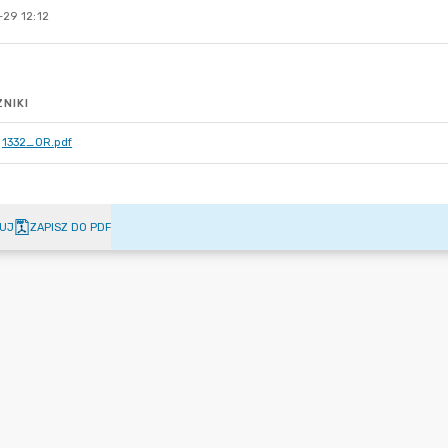
-29 12:12
NIKI
1332_OR.pdf
UJ
ZAPISZ DO PDF