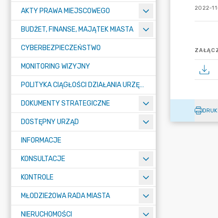
2022-11
AKTY PRAWA MIEJSCOWEGO
BUDŻET, FINANSE, MAJĄTEK MIASTA
CYBERBEZPIECZEŃSTWO
ZAŁĄCZ
MONITORING WIZYJNY
POLITYKA CIĄGŁOŚCI DZIAŁANIA URZĘDU MIASTA ŻORY
DOKUMENTY STRATEGICZNE
DRUK
DOSTĘPNY URZĄD
INFORMACJE
KONSULTACJE
KONTROLE
MŁODZIEŻOWA RADA MIASTA
NIERUCHOMOŚCI