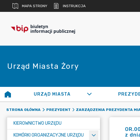
MAPA STRONY
INSTRUKCJA
biuletyn
informacji publicznej
Urząd Miasta Żory
URZĄD MIASTA
PREZYD
STRONA GŁÓWNA
PREZYDENT
ZARZĄDZENIA PREZYDENTA MI
KIEROWNICTWO URZĘDU
OR.00
z dni
KOMÓRKI ORGANIZACYJNE URZĘDU