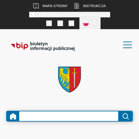
MAPA STRONY
INSTRUKCJA
KONTRAST DLA OSÓB SŁABOWIDZĄCYCH
PL
biuletyn
informacji publicznej