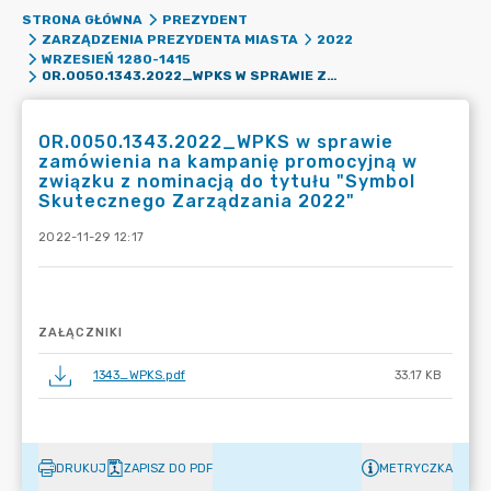
STRONA GŁÓWNA
PREZYDENT
ZARZĄDZENIA PREZYDENTA MIASTA
2022
WRZESIEŃ 1280-1415
OR.0050.1343.2022_WPKS W SPRAWIE ZAMÓWIENIA NA KAMPANIĘ PROMOCYJNĄ W ZWIĄZKU Z NOMINACJĄ DO TYTUŁU "SYMBOL SKUTECZNEGO ZARZĄDZANIA 2022"
OR.0050.1343.2022_WPKS w sprawie
zamówienia na kampanię promocyjną w
związku z nominacją do tytułu "Symbol
Skutecznego Zarządzania 2022"
2022-11-29 12:17
ZAŁĄCZNIKI
1343_WPKS.pdf
33.17 KB
DRUKUJ
ZAPISZ DO PDF
METRYCZKA