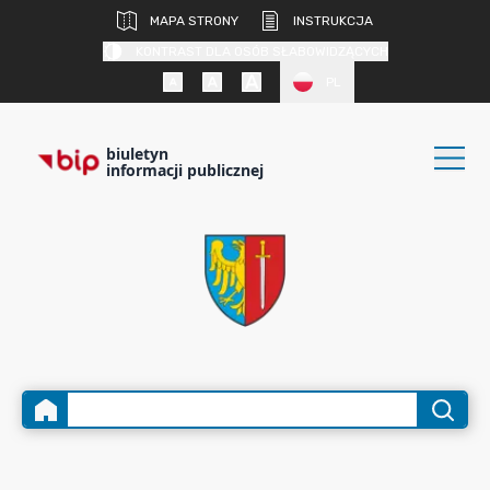
MAPA STRONY
INSTRUKCJA
KONTRAST DLA OSÓB SŁABOWIDZĄCYCH
PL
biuletyn
informacji publicznej