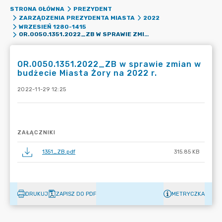
STRONA GŁÓWNA
PREZYDENT
ZARZĄDZENIA PREZYDENTA MIASTA
2022
WRZESIEŃ 1280-1415
OR.0050.1351.2022_ZB W SPRAWIE ZMIAN W BUDŻECIE MIASTA ŻORY NA 2022 R.
OR.0050.1351.2022_ZB w sprawie zmian w
budżecie Miasta Żory na 2022 r.
2022-11-29 12:25
ZAŁĄCZNIKI
1351_ZB.pdf
315.85 KB
DRUKUJ
ZAPISZ DO PDF
METRYCZKA