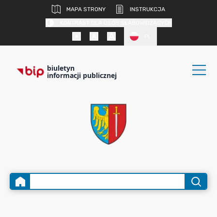
MAPA STRONY
INSTRUKCJA
KONTRAST DLA OSÓB SŁABOWIDZĄCYCH
PL
biuletyn
informacji publicznej