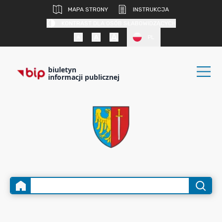
MAPA STRONY
INSTRUKCJA
KONTRAST DLA OSÓB SŁABOWIDZĄCYCH
PL
biuletyn
informacji publicznej