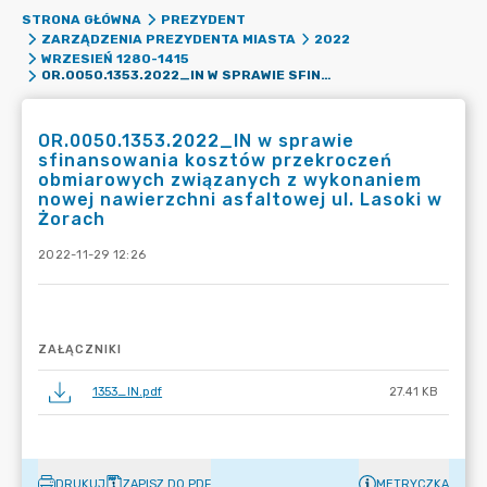
STRONA GŁÓWNA
PREZYDENT
ZARZĄDZENIA PREZYDENTA MIASTA
2022
WRZESIEŃ 1280-1415
OR.0050.1353.2022_IN W SPRAWIE SFINANSOWANIA KOSZTÓW PRZEKROCZEŃ OBMIAROWYCH ZWIĄZANYCH Z WYKONANIEM NOWEJ NAWIERZCHNI ASFALTOWEJ UL. LASOKI W ŻORACH
OR.0050.1353.2022_IN w sprawie
sfinansowania kosztów przekroczeń
obmiarowych związanych z wykonaniem
nowej nawierzchni asfaltowej ul. Lasoki w
Żorach
2022-11-29 12:26
ZAŁĄCZNIKI
1353_IN.pdf
27.41 KB
DRUKUJ
ZAPISZ DO PDF
METRYCZKA