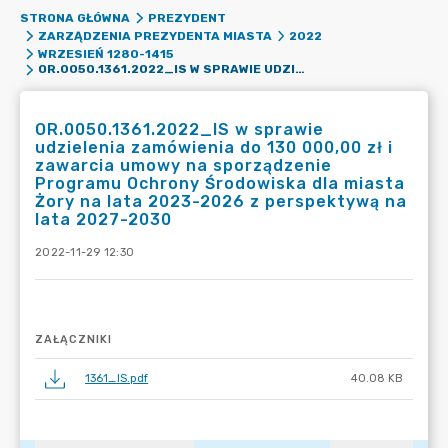
STRONA GŁÓWNA
PREZYDENT
ZARZĄDZENIA PREZYDENTA MIASTA
2022
WRZESIEŃ 1280-1415
OR.0050.1361.2022_IS W SPRAWIE UDZIELENIA ZAMÓWIENIA DO 130 000,00 ZŁ I ZAWARCIA UMOWY NA SPORZĄDZENIE PROGRAMU OCHRONY ŚRODOWISKA DLA MIASTA ŻORY NA LATA 2023-2026 Z PERSPEKTYWĄ NA LATA 2027-2030
OR.0050.1361.2022_IS w sprawie
udzielenia zamówienia do 130 000,00 zł i
zawarcia umowy na sporządzenie
Programu Ochrony Środowiska dla miasta
Żory na lata 2023-2026 z perspektywą na
lata 2027-2030
2022-11-29 12:30
ZAŁĄCZNIKI
1361_IS.pdf
40.08 KB