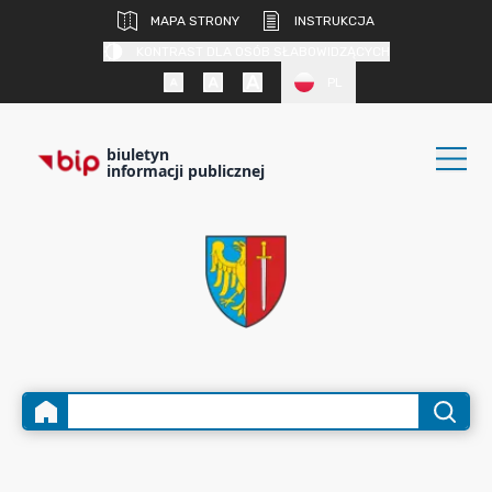
MAPA STRONY
INSTRUKCJA
KONTRAST DLA OSÓB SŁABOWIDZĄCYCH
PL
biuletyn
informacji publicznej