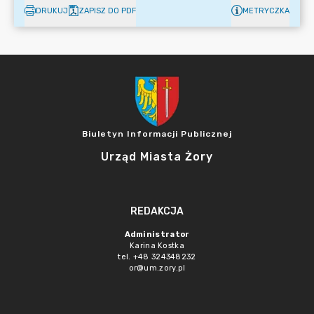
DRUKUJ
ZAPISZ DO PDF
METRYCZKA
Biuletyn Informacji Publicznej
Urząd Miasta Żory
REDAKCJA
Administrator
Karina Kostka
tel. +48 324348232
or@um.zory.pl