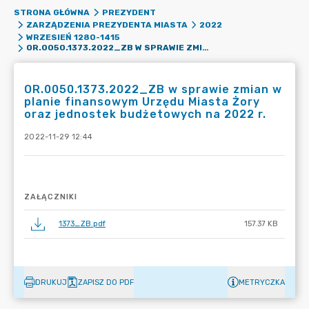
STRONA GŁÓWNA
PREZYDENT
ZARZĄDZENIA PREZYDENTA MIASTA
2022
WRZESIEŃ 1280-1415
OR.0050.1373.2022_ZB W SPRAWIE ZMIAN W PLANIE FINANSOWYM URZĘDU MIASTA ŻORY ORAZ JEDNOSTEK BUDŻETOWYCH NA 2022 R.
OR.0050.1373.2022_ZB w sprawie zmian w
planie finansowym Urzędu Miasta Żory
oraz jednostek budżetowych na 2022 r.
2022-11-29 12:44
ZAŁĄCZNIKI
1373_ZB.pdf
157.37 KB
DRUKUJ
ZAPISZ DO PDF
METRYCZKA