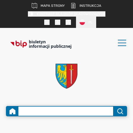
MAPA STRONY
INSTRUKCJA
KONTRAST DLA OSÓB SŁABOWIDZĄCYCH
PL
biuletyn
informacji publicznej