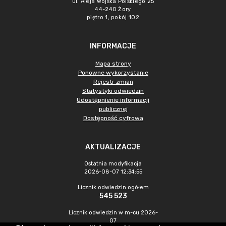
ul. Aleja Wojska Polskiego 25
44-240 Żory
piętro 1, pokój 102
INFORMACJE
Mapa strony
Ponowne wykorzystanie
Rejestr zmian
Statystyki odwiedzin
Udostępnienie informacji
publicznej
Dostępność cyfrowa
AKTUALIZACJE
Ostatnia modyfikacja
2026-08-07 12:34:55
Licznik odwiedzin ogółem
545 523
Licznik odwiedzin w m-cu 2026-
07