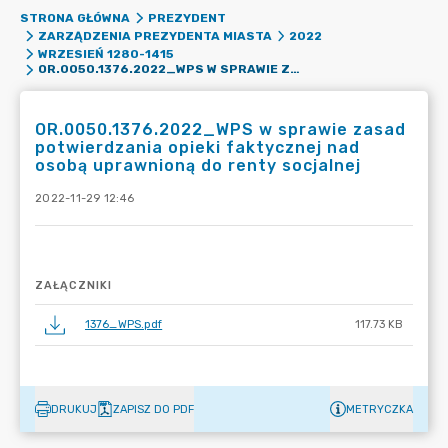
STRONA GŁÓWNA
PREZYDENT
ZARZĄDZENIA PREZYDENTA MIASTA
2022
WRZESIEŃ 1280-1415
OR.0050.1376.2022_WPS W SPRAWIE ZASAD POTWIERDZANIA OPIEKI FAKTYCZNEJ NAD OSOBĄ UPRAWNIONĄ DO RENTY SOCJALNEJ
OR.0050.1376.2022_WPS w sprawie zasad
potwierdzania opieki faktycznej nad
osobą uprawnioną do renty socjalnej
2022-11-29 12:46
ZAŁĄCZNIKI
1376_WPS.pdf
117.73 KB
DRUKUJ
ZAPISZ DO PDF
METRYCZKA