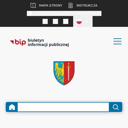
MAPA STRONY
INSTRUKCJA
KONTRAST DLA OSÓB SŁABOWIDZĄCYCH
PL
biuletyn
informacji publicznej