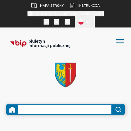
MAPA STRONY
INSTRUKCJA
KONTRAST DLA OSÓB SŁABOWIDZĄCYCH
PL
biuletyn
informacji publicznej