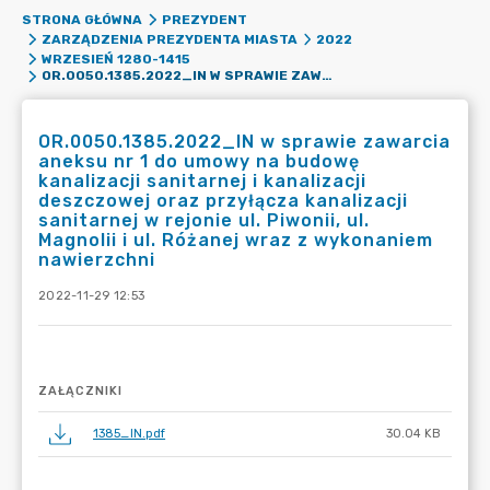
STRONA GŁÓWNA
PREZYDENT
ZARZĄDZENIA PREZYDENTA MIASTA
2022
WRZESIEŃ 1280-1415
OR.0050.1385.2022_IN W SPRAWIE ZAWARCIA ANEKSU NR 1 DO UMOWY NA BUDOWĘ KANALIZACJI SANITARNEJ I KANALIZACJI DESZCZOWEJ ORAZ PRZYŁĄCZA KANALIZACJI SANITARNEJ W REJONIE UL. PIWONII, UL. MAGNOLII I UL. RÓŻANEJ WRAZ Z WYKONANIEM NAWIERZCHNI
OR.0050.1385.2022_IN w sprawie zawarcia
aneksu nr 1 do umowy na budowę
kanalizacji sanitarnej i kanalizacji
deszczowej oraz przyłącza kanalizacji
sanitarnej w rejonie ul. Piwonii, ul.
Magnolii i ul. Różanej wraz z wykonaniem
nawierzchni
2022-11-29 12:53
ZAŁĄCZNIKI
1385_IN.pdf
30.04 KB