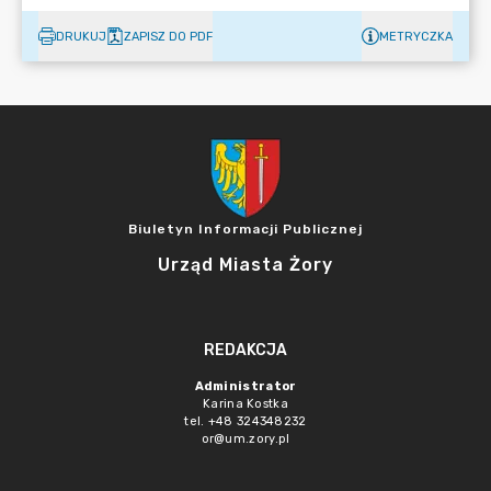
DRUKUJ
ZAPISZ DO PDF
METRYCZKA
Biuletyn Informacji Publicznej
Urząd Miasta Żory
REDAKCJA
Administrator
Karina Kostka
tel. +48 324348232
or@um.zory.pl