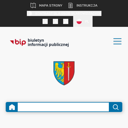
MAPA STRONY
INSTRUKCJA
KONTRAST DLA OSÓB SŁABOWIDZĄCYCH
PL
biuletyn
informacji publicznej