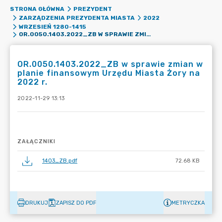
STRONA GŁÓWNA
PREZYDENT
ZARZĄDZENIA PREZYDENTA MIASTA
2022
WRZESIEŃ 1280-1415
OR.0050.1403.2022_ZB W SPRAWIE ZMIAN W PLANIE FINANSOWYM URZĘDU MIASTA ŻORY NA 2022 R.
OR.0050.1403.2022_ZB w sprawie zmian w
planie finansowym Urzędu Miasta Żory na
2022 r.
2022-11-29 13:13
ZAŁĄCZNIKI
1403_ZB.pdf
72.68 KB
DRUKUJ
ZAPISZ DO PDF
METRYCZKA