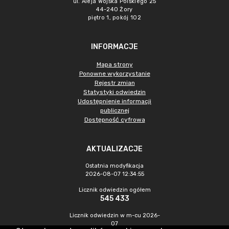
ul. Aleja Wojska Polskiego 25
44-240 Żory
piętro 1, pokój 102
INFORMACJE
Mapa strony
Ponowne wykorzystanie
Rejestr zmian
Statystyki odwiedzin
Udostępnienie informacji
publicznej
Dostępność cyfrowa
AKTUALIZACJE
Ostatnia modyfikacja
2026-08-07 12:34:55
Licznik odwiedzin ogółem
545 433
Licznik odwiedzin w m-cu 2026-
07