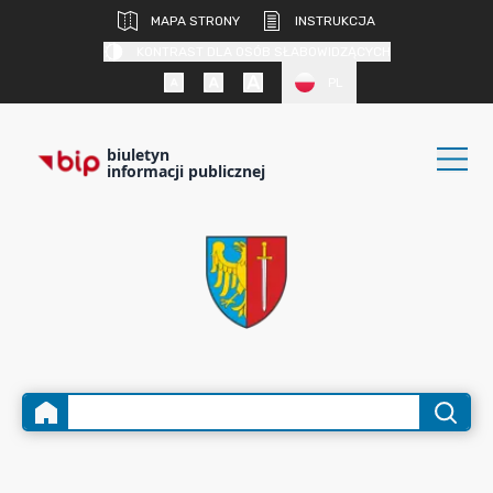
MAPA STRONY
INSTRUKCJA
KONTRAST DLA OSÓB SŁABOWIDZĄCYCH
PL
biuletyn
informacji publicznej