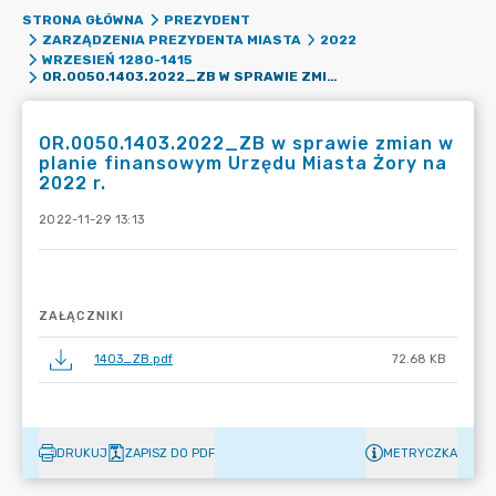
STRONA GŁÓWNA
PREZYDENT
ZARZĄDZENIA PREZYDENTA MIASTA
2022
WRZESIEŃ 1280-1415
OR.0050.1403.2022_ZB W SPRAWIE ZMIAN W PLANIE FINANSOWYM URZĘDU MIASTA ŻORY NA 2022 R.
OR.0050.1403.2022_ZB w sprawie zmian w
planie finansowym Urzędu Miasta Żory na
2022 r.
2022-11-29 13:13
ZAŁĄCZNIKI
1403_ZB.pdf
72.68 KB
DRUKUJ
ZAPISZ DO PDF
METRYCZKA