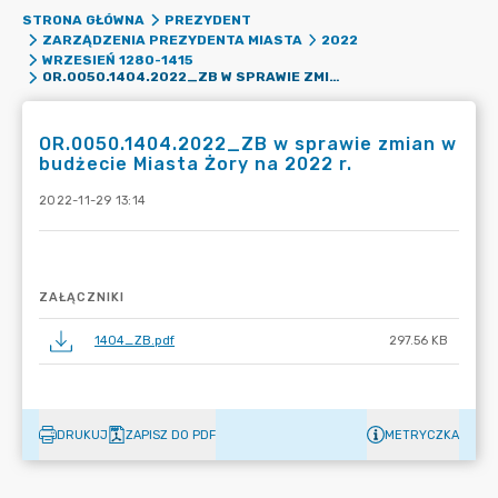
STRONA GŁÓWNA
PREZYDENT
ZARZĄDZENIA PREZYDENTA MIASTA
2022
WRZESIEŃ 1280-1415
OR.0050.1404.2022_ZB W SPRAWIE ZMIAN W BUDŻECIE MIASTA ŻORY NA 2022 R.
OR.0050.1404.2022_ZB w sprawie zmian w
budżecie Miasta Żory na 2022 r.
2022-11-29 13:14
ZAŁĄCZNIKI
1404_ZB.pdf
297.56 KB
DRUKUJ
ZAPISZ DO PDF
METRYCZKA