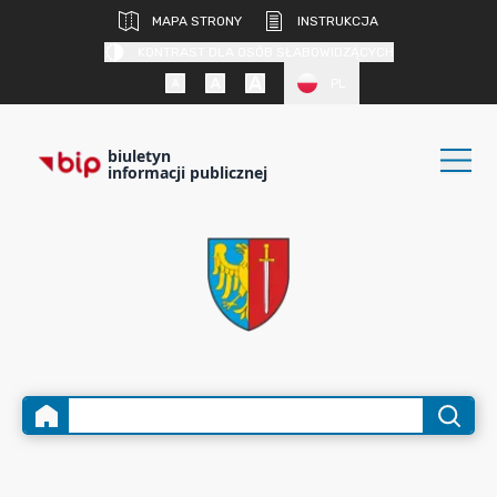
MAPA STRONY
INSTRUKCJA
KONTRAST DLA OSÓB SŁABOWIDZĄCYCH
PL
biuletyn
informacji publicznej