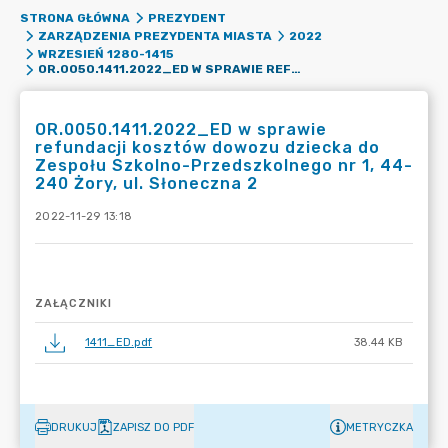
STRONA GŁÓWNA
PREZYDENT
ZARZĄDZENIA PREZYDENTA MIASTA
2022
WRZESIEŃ 1280-1415
OR.0050.1411.2022_ED W SPRAWIE REFUNDACJI KOSZTÓW DOWOZU DZIECKA DO ZESPOŁU SZKOLNO-PRZEDSZKOLNEGO NR 1, 44-240 ŻORY, UL. SŁONECZNA 2
OR.0050.1411.2022_ED w sprawie
refundacji kosztów dowozu dziecka do
Zespołu Szkolno-Przedszkolnego nr 1, 44-
240 Żory, ul. Słoneczna 2
2022-11-29 13:18
ZAŁĄCZNIKI
1411_ED.pdf
38.44 KB
DRUKUJ
ZAPISZ DO PDF
METRYCZKA