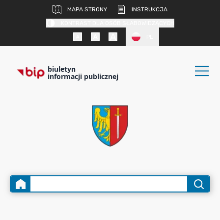
MAPA STRONY
INSTRUKCJA
KONTRAST DLA OSÓB SŁABOWIDZĄCYCH
PL
biuletyn
informacji publicznej