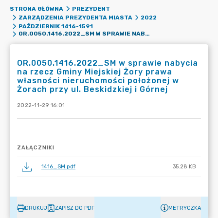
STRONA GŁÓWNA
PREZYDENT
ZARZĄDZENIA PREZYDENTA MIASTA
2022
PAŹDZIERNIK 1416-1591
OR.0050.1416.2022_SM W SPRAWIE NABYCIA NA RZECZ GMINY MIEJSKIEJ ŻORY PRAWA WŁASNOŚCI NIERUCHOMOŚCI POŁOŻONEJ W ŻORACH PRZY UL. BESKIDZKIEJ I GÓRNEJ
OR.0050.1416.2022_SM w sprawie nabycia
na rzecz Gminy Miejskiej Żory prawa
własności nieruchomości położonej w
Żorach przy ul. Beskidzkiej i Górnej
2022-11-29 16:01
ZAŁĄCZNIKI
1416_SM.pdf
35.28 KB
DRUKUJ
ZAPISZ DO PDF
METRYCZKA