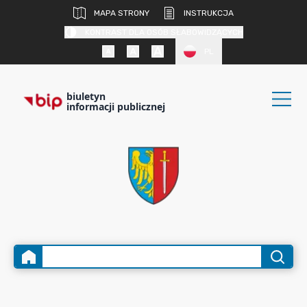
MAPA STRONY
INSTRUKCJA
KONTRAST DLA OSÓB SŁABOWIDZĄCYCH
PL
biuletyn
informacji publicznej