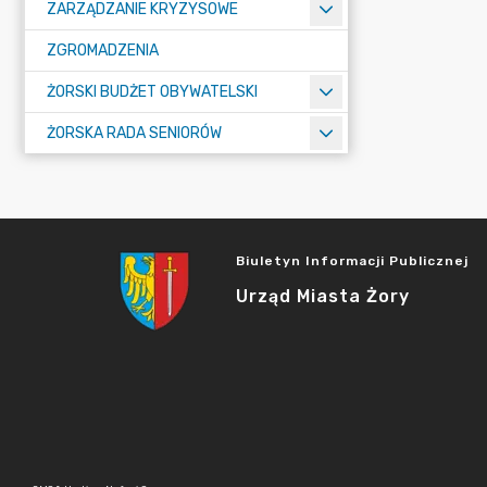
ZARZĄDZANIE KRYZYSOWE
ZGROMADZENIA
ŻORSKI BUDŻET OBYWATELSKI
ŻORSKA RADA SENIORÓW
Biuletyn Informacji Publicznej
Urząd Miasta Żory