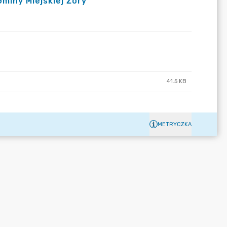
miny Miejskiej Żory
41.5 KB
METRYCZKA