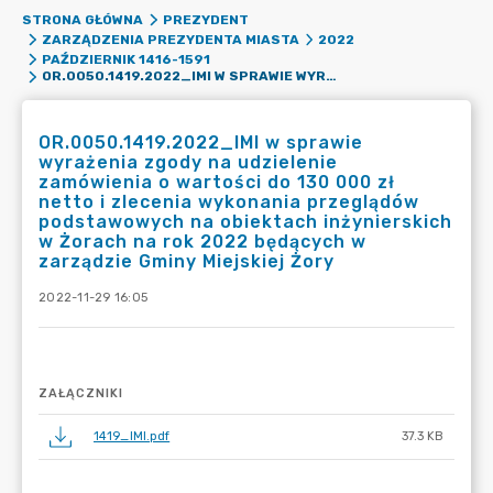
STRONA GŁÓWNA
PREZYDENT
ZARZĄDZENIA PREZYDENTA MIASTA
2022
PAŹDZIERNIK 1416-1591
OR.0050.1419.2022_IMI W SPRAWIE WYRAŻENIA ZGODY NA UDZIELENIE ZAMÓWIENIA O WARTOŚCI DO 130 000 ZŁ NETTO I ZLECENIA WYKONANIA PRZEGLĄDÓW PODSTAWOWYCH NA OBIEKTACH INŻYNIERSKICH W ŻORACH NA ROK 2022 BĘDĄCYCH W ZARZĄDZIE GMINY MIEJSKIEJ ŻORY
OR.0050.1419.2022_IMI w sprawie
wyrażenia zgody na udzielenie
zamówienia o wartości do 130 000 zł
netto i zlecenia wykonania przeglądów
podstawowych na obiektach inżynierskich
w Żorach na rok 2022 będących w
zarządzie Gminy Miejskiej Żory
2022-11-29 16:05
ZAŁĄCZNIKI
1419_IMI.pdf
37.3 KB