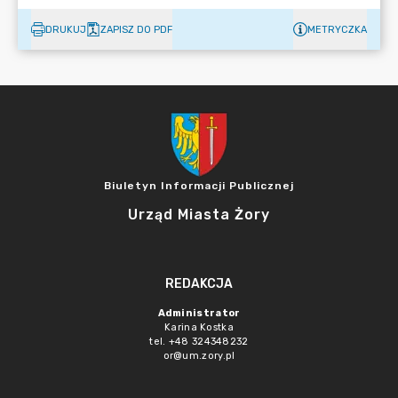
DRUKUJ
ZAPISZ DO PDF
METRYCZKA
Biuletyn Informacji Publicznej
Urząd Miasta Żory
REDAKCJA
Administrator
Karina Kostka
tel. +48 324348232
or@um.zory.pl