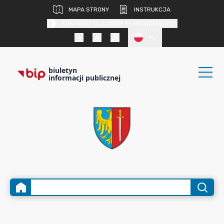
MAPA STRONY
INSTRUKCJA
KONTRAST DLA OSÓB SŁABOWIDZĄCYCH
PL
biuletyn
informacji publicznej