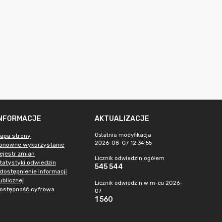
INFORMACJE
AKTUALIZACJE
Ostatnia modyfikacja
apa strony
2026-08-07 12:34:55
onowne wykorzystanie
ejestr zmian
Licznik odwiedzin ogółem
tatystyki odwiedzin
545 544
dostępnienie informacji
ublicznej
Licznik odwiedzin w m-cu 2026-
ostępność cyfrowa
07
1 560