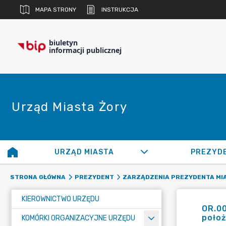
MAPA STRONY
INSTRUKCJA
biuletyn
informacji publicznej
Urząd Miasta Żory
URZĄD MIASTA
PREZYD
STRONA GŁÓWNA
PREZYDENT
ZARZĄDZENIA PREZYDENTA MI
KIEROWNICTWO URZĘDU
OR.0
poło
KOMÓRKI ORGANIZACYJNE URZĘDU