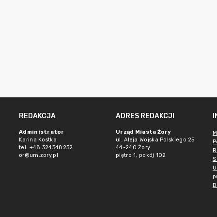
REDAKCJA
ADRES REDAKCJI
Administrator
Urząd Miasta Żory
M
Karina Kostka
ul. Aleja Wojska Polskiego 25
P
tel. +48 324348232
44-240 Żory
R
or@um.zory.pl
piętro 1, pokój 102
S
U
p
D