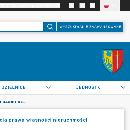
TRAST DLA OSÓB SŁABOWIDZĄCYCH
PL
WYSZUKIWANIE ZAAWANSOWANE
DZIELNICE
JEDNOSTKI
OR.0050.1431.2022_SM W SPRAWIE PRZEZNACZENIA DO ZBYCIA PRAWA WŁASNOŚCI NIERUCHMOŚCI POŁOŻONYCH W ŻORACH
cia prawa własności nieruchmości