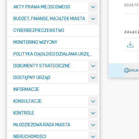
2022-11-
AKTY PRAWA MIEJSCOWEGO
BUDŻET, FINANSE, MAJĄTEK MIASTA
CYBERBEZPIECZEŃSTWO
ZAŁĄCZ
MONITORING WIZYJNY
POLITYKA CIĄGŁOŚCI DZIAŁANIA URZĘDU MIASTA ŻORY
DOKUMENTY STRATEGICZNE
DRUK
DOSTĘPNY URZĄD
INFORMACJE
KONSULTACJE
KONTROLE
MŁODZIEŻOWA RADA MIASTA
NIERUCHOMOŚCI