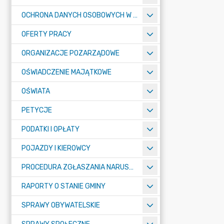
OCHRONA DANYCH OSOBOWYCH W URZĘDZIE MIASTA ŻORY - RODO
OFERTY PRACY
ORGANIZACJE POZARZĄDOWE
OŚWIADCZENIE MAJĄTKOWE
OŚWIATA
PETYCJE
PODATKI I OPŁATY
POJAZDY I KIEROWCY
PROCEDURA ZGŁASZANIA NARUSZEŃ PRAWA
RAPORTY O STANIE GMINY
SPRAWY OBYWATELSKIE