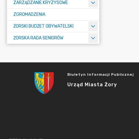
ZARZĄDZANIE KRYZYSOWE
ZGROMADZENIA
ŻORSKI BUDŻET OBYWATELSKI
ŻORSKA RADA SENIORÓW
Biuletyn Informacji Publicznej
Urząd Miasta Żory