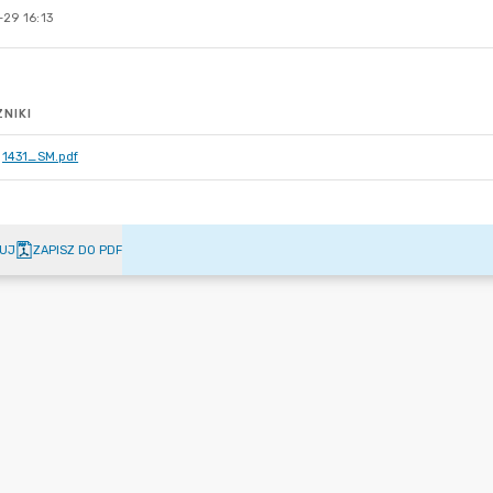
29 16:13
NIKI
1431_SM.pdf
UJ
ZAPISZ DO PDF