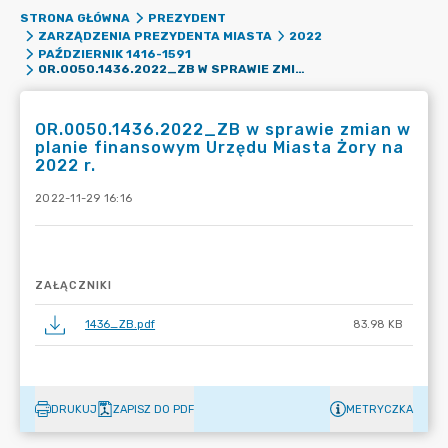
STRONA GŁÓWNA
PREZYDENT
ZARZĄDZENIA PREZYDENTA MIASTA
2022
PAŹDZIERNIK 1416-1591
OR.0050.1436.2022_ZB W SPRAWIE ZMIAN W PLANIE FINANSOWYM URZĘDU MIASTA ŻORY NA 2022 R.
OR.0050.1436.2022_ZB w sprawie zmian w
planie finansowym Urzędu Miasta Żory na
2022 r.
2022-11-29 16:16
ZAŁĄCZNIKI
1436_ZB.pdf
83.98 KB
DRUKUJ
ZAPISZ DO PDF
METRYCZKA