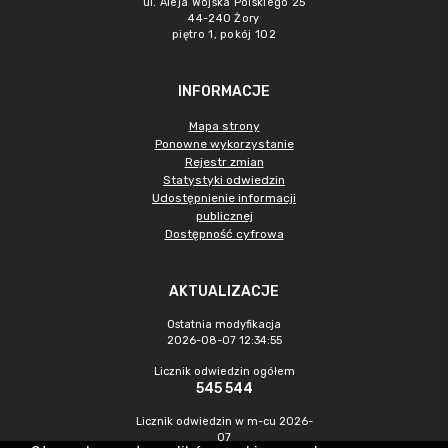
ul. Aleja Wojska Polskiego 25
44-240 Żory
piętro 1, pokój 102
INFORMACJE
Mapa strony
Ponowne wykorzystanie
Rejestr zmian
Statystyki odwiedzin
Udostępnienie informacji
publicznej
Dostępność cyfrowa
AKTUALIZACJE
Ostatnia modyfikacja
2026-08-07 12:34:55
Licznik odwiedzin ogółem
545 544
Licznik odwiedzin w m-cu 2026-
07