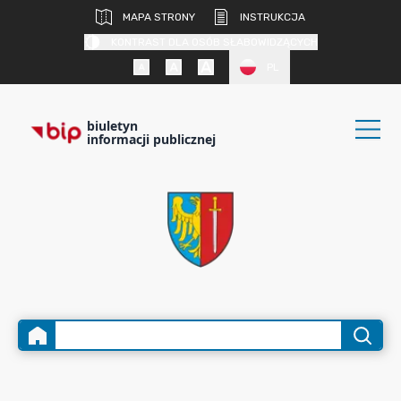
MAPA STRONY
INSTRUKCJA
KONTRAST DLA OSÓB SŁABOWIDZĄCYCH
PL
biuletyn
informacji publicznej