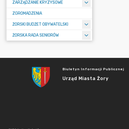
ZARZĄDZANIE KRYZYSOWE
ZGROMADZENIA
ŻORSKI BUDŻET OBYWATELSKI
ŻORSKA RADA SENIORÓW
Biuletyn Informacji Publicznej
Urząd Miasta Żory