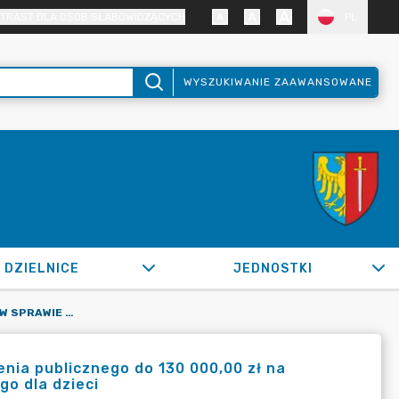
TRAST DLA OSÓB SŁABOWIDZĄCYCH
PL
WYSZUKIWANIE ZAAWANSOWANE
DZIELNICE
JEDNOSTKI
OR.0050.1440.2022_WPKS W SPRAWIE UDZIELENIA ZAMÓWIENIA PUBLICZNEGO DO 130 000,00 ZŁ NA SFINSNOWANIE KOSZTÓW ORANIZACJI PROGRAMU MIKOŁAJKOWEGO DLA DZIECI
ia publicznego do 130 000,00 zł na
o dla dzieci