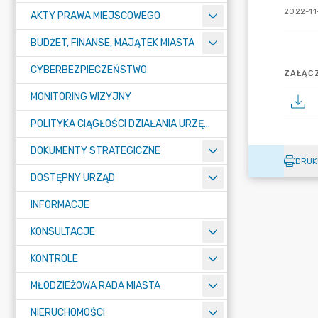
2022-11
AKTY PRAWA MIEJSCOWEGO
BUDŻET, FINANSE, MAJĄTEK MIASTA
CYBERBEZPIECZEŃSTWO
ZAŁĄCZ
MONITORING WIZYJNY
POLITYKA CIĄGŁOŚCI DZIAŁANIA URZĘDU MIASTA ŻORY
DOKUMENTY STRATEGICZNE
DRUK
DOSTĘPNY URZĄD
INFORMACJE
KONSULTACJE
KONTROLE
MŁODZIEŻOWA RADA MIASTA
NIERUCHOMOŚCI