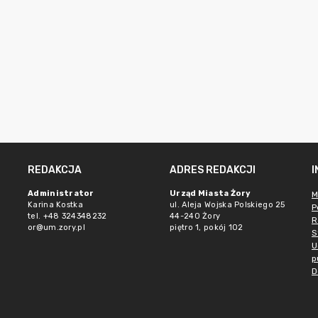
REDAKCJA
ADRES REDAKCJI
Administrator
Urząd Miasta Żory
M
Karina Kostka
ul. Aleja Wojska Polskiego 25
P
tel. +48 324348232
44-240 Żory
R
or@um.zory.pl
piętro 1, pokój 102
S
U
p
D