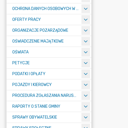
OCHRONA DANYCH OSOBOWYCH W URZĘDZIE MIASTA ŻORY - RODO
OFERTY PRACY
ORGANIZACJE POZARZĄDOWE
OŚWIADCZENIE MAJĄTKOWE
OŚWIATA
PETYCJE
PODATKI I OPŁATY
POJAZDY I KIEROWCY
PROCEDURA ZGŁASZANIA NARUSZEŃ PRAWA
RAPORTY O STANIE GMINY
SPRAWY OBYWATELSKIE