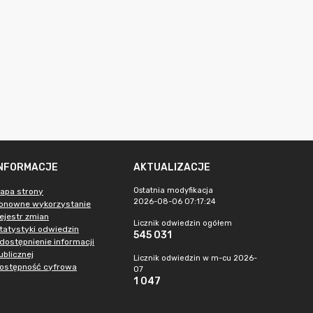
INFORMACJE
AKTUALIZACJE
Ostatnia modyfikacja
apa strony
2026-08-06 07:17:24
onowne wykorzystanie
ejestr zmian
Licznik odwiedzin ogółem
tatystyki odwiedzin
545 031
dostępnienie informacji
ublicznej
Licznik odwiedzin w m-cu 2026-
ostępność cyfrowa
07
1 047