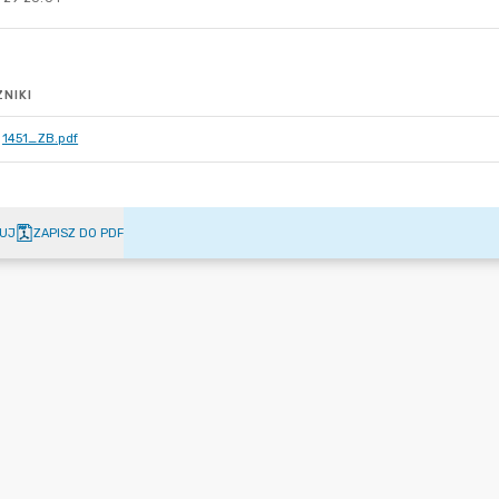
NIKI
1451_ZB.pdf
UJ
ZAPISZ DO PDF