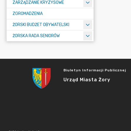
ZARZĄDZANIE KRYZYSOWE
ZGROMADZENIA
ŻORSKI BUDŻET OBYWATELSKI
ŻORSKA RADA SENIORÓW
Biuletyn Informacji Publicznej
Urząd Miasta Żory