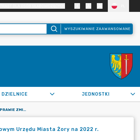
TRAST DLA OSÓB SŁABOWIDZĄCYCH
PL
WYSZUKIWANIE ZAAWANSOWANE
DZIELNICE
JEDNOSTKI
OR.0050.1451.2022_ZB W SPRAWIE ZMIAN W PLANIE FINANSOWYM URZĘDU MIASTA ŻORY NA 2022 R.
owym Urzędu Miasta Żory na 2022 r.