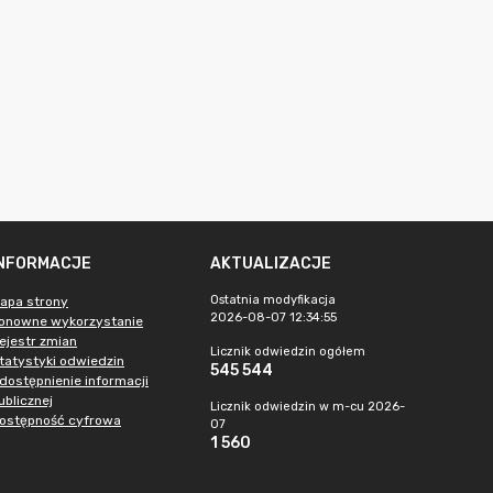
INFORMACJE
AKTUALIZACJE
Ostatnia modyfikacja
apa strony
2026-08-07 12:34:55
onowne wykorzystanie
ejestr zmian
Licznik odwiedzin ogółem
tatystyki odwiedzin
545 544
dostępnienie informacji
ublicznej
Licznik odwiedzin w m-cu 2026-
ostępność cyfrowa
07
1 560