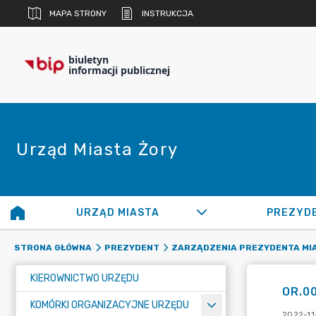
MAPA STRONY
INSTRUKCJA
biuletyn
informacji publicznej
Urząd Miasta Żory
URZĄD MIASTA
PREZYD
STRONA GŁÓWNA
PREZYDENT
ZARZĄDZENIA PREZYDENTA MI
KIEROWNICTWO URZĘDU
OR.00
KOMÓRKI ORGANIZACYJNE URZĘDU
2022-11