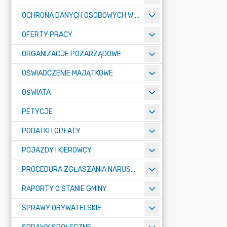
OCHRONA DANYCH OSOBOWYCH W URZĘDZIE MIASTA ŻORY - RODO
OFERTY PRACY
ORGANIZACJE POZARZĄDOWE
OŚWIADCZENIE MAJĄTKOWE
OŚWIATA
PETYCJE
PODATKI I OPŁATY
POJAZDY I KIEROWCY
PROCEDURA ZGŁASZANIA NARUSZEŃ PRAWA
RAPORTY O STANIE GMINY
SPRAWY OBYWATELSKIE