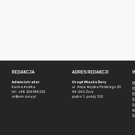
REDAKCJA
ADRES REDAKCJI
Administrator
Urząd Miasta Żory
M
Karina Kostka
ul. Aleja Wojska Polskiego 25
P
tel. +48 324348232
44-240 Żory
R
or@um.zory.pl
piętro 1, pokój 102
S
U
p
D