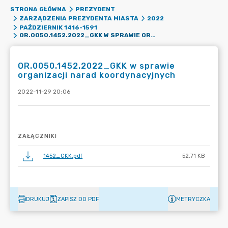
STRONA GŁÓWNA
PREZYDENT
ZARZĄDZENIA PREZYDENTA MIASTA
2022
PAŹDZIERNIK 1416-1591
OR.0050.1452.2022_GKK W SPRAWIE ORGANIZACJI NARAD KOORDYNACYJNYCH
OR.0050.1452.2022_GKK w sprawie
organizacji narad koordynacyjnych
2022-11-29 20:06
ZAŁĄCZNIKI
1452_GKK.pdf
52.71 KB
DRUKUJ
ZAPISZ DO PDF
METRYCZKA