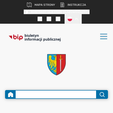
MAPA STRONY
INSTRUKCJA
KONTRAST DLA OSÓB SŁABOWIDZĄCYCH
PL
biuletyn
informacji publicznej