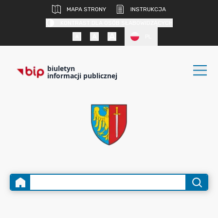
MAPA STRONY
INSTRUKCJA
KONTRAST DLA OSÓB SŁABOWIDZĄCYCH
PL
biuletyn
informacji publicznej