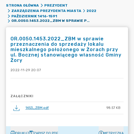
STRONA GŁÓWNA
PREZYDENT
ZARZĄDZENIA PREZYDENTA MIASTA
2022
PAŹDZIERNIK 1416-1591
OR.0050.1453.2022_ZBM W SPRAWIE PRZEZNACZENIA DO SPRZEDAŻY LOKALU MIESZKALNEGO POŁOŻONEGO W ŻORACH PRZY UL. BOCZNEJ STANOWIĄCEGO WŁASNOŚĆ GMINY ŻORY
OR.0050.1453.2022_ZBM w sprawie
przeznaczenia do sprzedaży lokalu
mieszkalnego położonego w Żorach przy
ul. Bocznej stanowiącego własność Gminy
Żory
2022-11-29 20:07
ZAŁĄCZNIKI
1453_ZBM.pdf
98.57 KB
DRUKUJ
ZAPISZ DO PDF
METRYCZKA