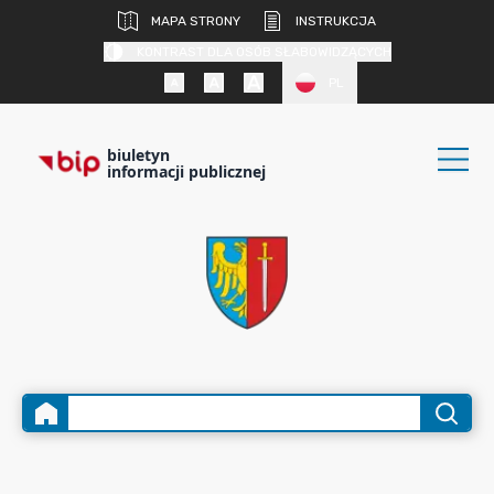
MAPA STRONY
INSTRUKCJA
KONTRAST DLA OSÓB SŁABOWIDZĄCYCH
PL
biuletyn
informacji publicznej