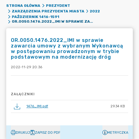
STRONA GŁÓWNA
PREZYDENT
ZARZĄDZENIA PREZYDENTA MIASTA
2022
PAŹDZIERNIK 1416-1591
OR.0050.1476.2022_IMI W SPRAWIE ZAWARCIA UMOWY Z WYBRANYM WYKONAWCĄ W POSTĘPOWANIU PROWADZONYM W TRYBIE PODSTAWOWYM NA MODERNIZACJĘ DRÓG
OR.0050.1476.2022_IMI w sprawie
zawarcia umowy z wybranym Wykonawcą
w postępowaniu prowadzonym w trybie
podstawowym na modernizację dróg
2022-11-29 20:36
ZAŁĄCZNIKI
1476_IMI.pdf
29.34 KB
DRUKUJ
ZAPISZ DO PDF
METRYCZKA