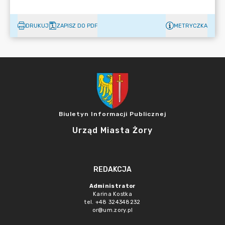
DRUKUJ
ZAPISZ DO PDF
METRYCZKA
Biuletyn Informacji Publicznej
Urząd Miasta Żory
REDAKCJA
Administrator
Karina Kostka
tel. +48 324348232
or@um.zory.pl