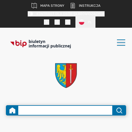
MAPA STRONY
INSTRUKCJA
KONTRAST DLA OSÓB SŁABOWIDZĄCYCH
PL
biuletyn
informacji publicznej