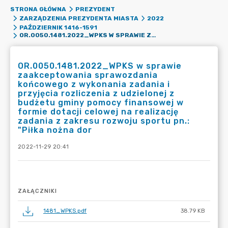
STRONA GŁÓWNA
PREZYDENT
ZARZĄDZENIA PREZYDENTA MIASTA
2022
PAŹDZIERNIK 1416-1591
OR.0050.1481.2022_WPKS W SPRAWIE ZAAKCEPTOWANIA SPRAWOZDANIA KOŃCOWEGO Z WYKONANIA ZADANIA I PRZYJĘCIA ROZLICZENIA Z UDZIELONEJ Z BUDŻETU GMINY POMOCY FINANSOWEJ W FORMIE DOTACJI CELOWEJ NA REALIZACJĘ ZADANIA Z ZAKRESU ROZWOJU SPORTU PN.: "PIŁKA NOŻNA DOR
OR.0050.1481.2022_WPKS w sprawie
zaakceptowania sprawozdania
końcowego z wykonania zadania i
przyjęcia rozliczenia z udzielonej z
budżetu gminy pomocy finansowej w
formie dotacji celowej na realizację
zadania z zakresu rozwoju sportu pn.:
"Piłka nożna dor
2022-11-29 20:41
ZAŁĄCZNIKI
1481_WPKS.pdf
38.79 KB