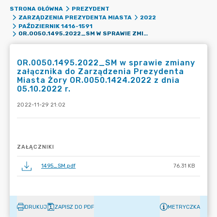
STRONA GŁÓWNA
PREZYDENT
ZARZĄDZENIA PREZYDENTA MIASTA
2022
PAŹDZIERNIK 1416-1591
OR.0050.1495.2022_SM W SPRAWIE ZMIANY ZAŁĄCZNIKA DO ZARZĄDZENIA PREZYDENTA MIASTA ŻORY OR.0050.1424.2022 Z DNIA 05.10.2022 R.
OR.0050.1495.2022_SM w sprawie zmiany
załącznika do Zarządzenia Prezydenta
Miasta Żory OR.0050.1424.2022 z dnia
05.10.2022 r.
2022-11-29 21:02
ZAŁĄCZNIKI
1495_SM.pdf
76.31 KB
DRUKUJ
ZAPISZ DO PDF
METRYCZKA