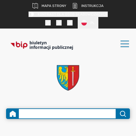
MAPA STRONY
INSTRUKCJA
KONTRAST DLA OSÓB SŁABOWIDZĄCYCH
PL
biuletyn
informacji publicznej