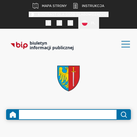
MAPA STRONY
INSTRUKCJA
KONTRAST DLA OSÓB SŁABOWIDZĄCYCH
PL
biuletyn
informacji publicznej