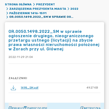
STRONA GŁÓWNA
PREZYDENT
ZARZĄDZENIA PREZYDENTA MIASTA
2022
PAŹDZIERNIK 1416-1591
OR.0050.1498.2022_SM W SPRAWIE OGŁOSZENIE DRUGIEGO, NIEOGRANICZONEGO PRZETARGU USTNEGO (LICYTACJI) NA ZBYCIE PRAWA WŁASNOŚCI NIERUCHOMOŚCI POŁOŻONEJ W ŻORACH PRZY UL. GŁÓWNEJ
OR.0050.1498.2022_SM w sprawie
ogłoszenie drugiego, nieograniczonego
przetargu ustnego (licytacji) na zbycie
prawa własności nieruchomości położonej
w Żorach przy ul. Głównej
2022-11-29 21:04
ZAŁĄCZNIKI
1498_SM.pdf
49.27 KB
DRUKUJ
ZAPISZ DO PDF
METRYCZKA