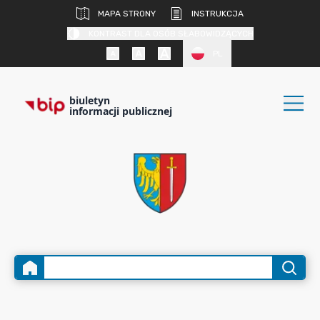
MAPA STRONY
INSTRUKCJA
KONTRAST DLA OSÓB SŁABOWIDZĄCYCH
PL
biuletyn
informacji publicznej