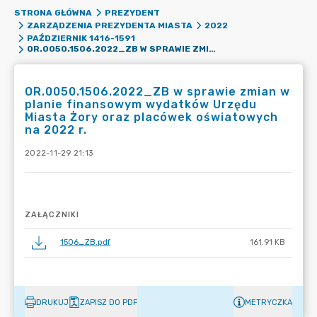
STRONA GŁÓWNA
PREZYDENT
ZARZĄDZENIA PREZYDENTA MIASTA
2022
PAŹDZIERNIK 1416-1591
OR.0050.1506.2022_ZB W SPRAWIE ZMIAN W PLANIE FINANSOWYM WYDATKÓW URZĘDU MIASTA ŻORY ORAZ PLACÓWEK OŚWIATOWYCH NA 2022 R.
OR.0050.1506.2022_ZB w sprawie zmian w
planie finansowym wydatków Urzędu
Miasta Żory oraz placówek oświatowych
na 2022 r.
2022-11-29 21:13
ZAŁĄCZNIKI
1506_ZB.pdf
161.91 KB
DRUKUJ
ZAPISZ DO PDF
METRYCZKA