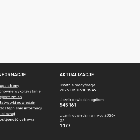
INFORMACJE
AKTUALIZACJE
Ostatnia modyfikacja
apa strony
2026-08-06 10:15:49
onowne wykorzystanie
ejestr zmian
Licznik odwiedzin ogółem
tatystyki odwiedzin
545 161
dostępnienie informacji
ublicznej
Licznik odwiedzin w m-cu 2026-
ostępność cyfrowa
07
1 177