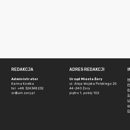
REDAKCJA
ADRES REDAKCJI
Administrator
Urząd Miasta Żory
M
Karina Kostka
ul. Aleja Wojska Polskiego 25
P
tel. +48 324348232
44-240 Żory
R
or@um.zory.pl
piętro 1, pokój 102
S
U
p
D