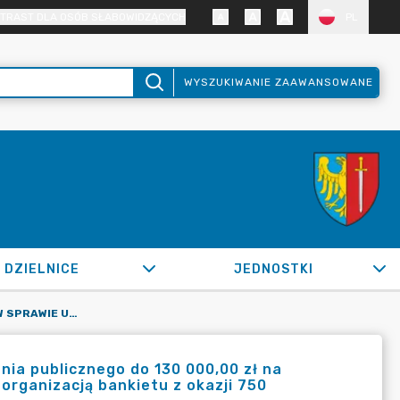
TRAST DLA OSÓB SŁABOWIDZĄCYCH
PL
WYSZUKIWANIE ZAAWANSOWANE
DZIELNICE
JEDNOSTKI
OR.0050.1519.2022_WPKS W SPRAWIE UDZIELENIA ZAMÓWIENIA PUBLICZNEGO DO 130 000,00 ZŁ NA ZAPEWNIENIE KONCERTU KWARTETU JAZZOWEGO W ZWIĄZKU Z ORGANIZACJĄ BANKIETU Z OKAZJI 750 ROCZNICY ZAŁOŻENIA MIASTA ŻORY
ia publicznego do 130 000,00 zł na
rganizacją bankietu z okazji 750