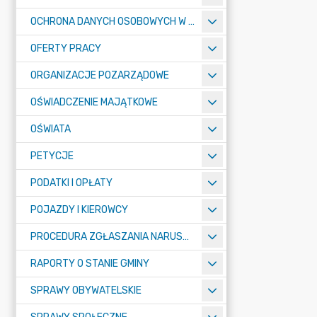
OCHRONA DANYCH OSOBOWYCH W URZĘDZIE MIASTA ŻORY - RODO
OFERTY PRACY
ORGANIZACJE POZARZĄDOWE
OŚWIADCZENIE MAJĄTKOWE
OŚWIATA
PETYCJE
PODATKI I OPŁATY
POJAZDY I KIEROWCY
PROCEDURA ZGŁASZANIA NARUSZEŃ PRAWA
RAPORTY O STANIE GMINY
SPRAWY OBYWATELSKIE