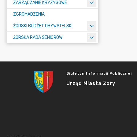
ZARZĄDZANIE KRYZYSOWE
ZGROMADZENIA
ŻORSKI BUDŻET OBYWATELSKI
ŻORSKA RADA SENIORÓW
Biuletyn Informacji Publicznej
Urząd Miasta Żory