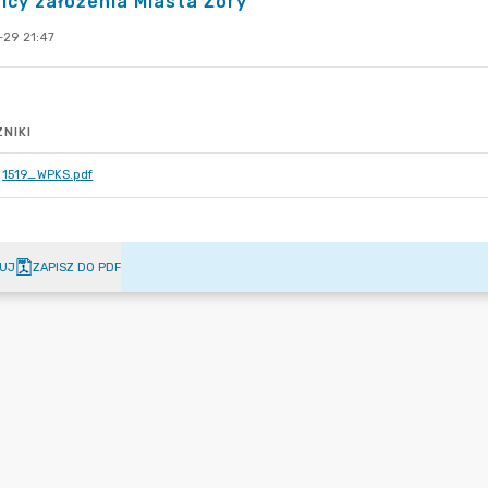
icy założenia Miasta Żory
-29 21:47
NIKI
1519_WPKS.pdf
UJ
ZAPISZ DO PDF