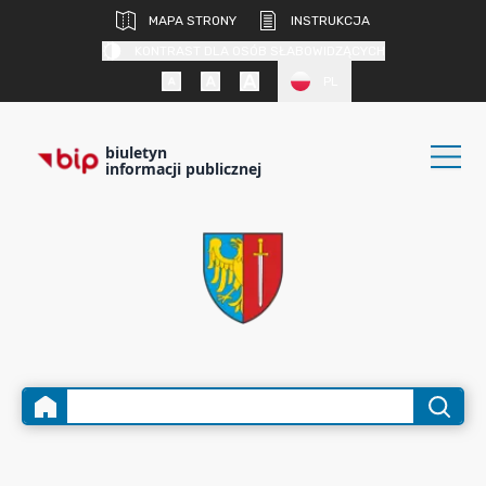
MAPA STRONY
INSTRUKCJA
KONTRAST DLA OSÓB SŁABOWIDZĄCYCH
PL
biuletyn
informacji publicznej