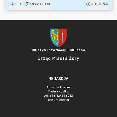
DRUKUJ
ZAPISZ DO PDF
METRYCZKA
Biuletyn Informacji Publicznej
Urząd Miasta Żory
REDAKCJA
Administrator
Karina Kostka
tel. +48 324348232
or@um.zory.pl