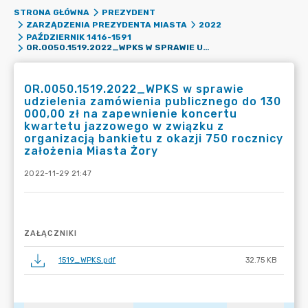
STRONA GŁÓWNA
PREZYDENT
ZARZĄDZENIA PREZYDENTA MIASTA
2022
PAŹDZIERNIK 1416-1591
OR.0050.1519.2022_WPKS W SPRAWIE UDZIELENIA ZAMÓWIENIA PUBLICZNEGO DO 130 000,00 ZŁ NA ZAPEWNIENIE KONCERTU KWARTETU JAZZOWEGO W ZWIĄZKU Z ORGANIZACJĄ BANKIETU Z OKAZJI 750 ROCZNICY ZAŁOŻENIA MIASTA ŻORY
OR.0050.1519.2022_WPKS w sprawie
udzielenia zamówienia publicznego do 130
000,00 zł na zapewnienie koncertu
kwartetu jazzowego w związku z
organizacją bankietu z okazji 750 rocznicy
założenia Miasta Żory
2022-11-29 21:47
ZAŁĄCZNIKI
1519_WPKS.pdf
32.75 KB