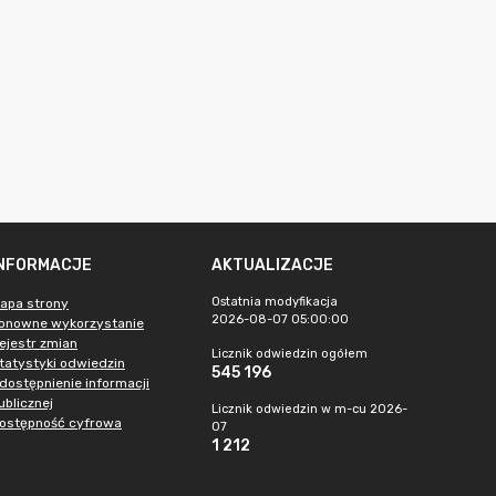
INFORMACJE
AKTUALIZACJE
Ostatnia modyfikacja
apa strony
2026-08-07 05:00:00
onowne wykorzystanie
ejestr zmian
Licznik odwiedzin ogółem
tatystyki odwiedzin
545 196
dostępnienie informacji
ublicznej
Licznik odwiedzin w m-cu 2026-
ostępność cyfrowa
07
1 212