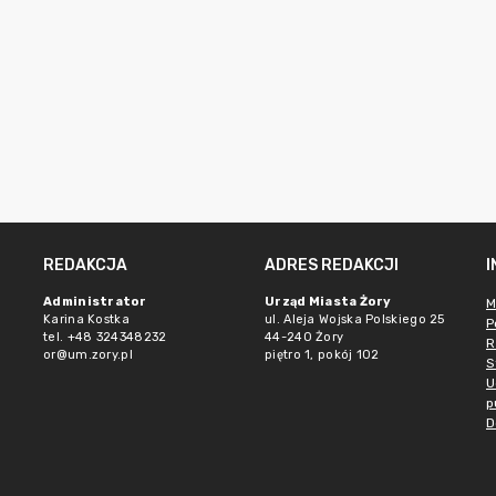
REDAKCJA
ADRES REDAKCJI
Administrator
Urząd Miasta Żory
M
Karina Kostka
ul. Aleja Wojska Polskiego 25
P
tel. +48 324348232
44-240 Żory
R
or@um.zory.pl
piętro 1, pokój 102
S
U
p
D