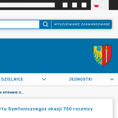
TRAST DLA OSÓB SŁABOWIDZĄCYCH
PL
WYSZUKIWANIE ZAAWANSOWANE
DZIELNICE
JEDNOSTKI
OR.0050.1526.2022_WPKS W SPRAWIE ORGANIZACJI "KONCERTU SYMFONICZNEGOZ OKAZJI 750 ROCZNICY ZAŁOŻENIA MIASTA ŻORY" DN. 13 LISTOPADA 2022 R.
rtu Symfonicznegoz okazji 750 rocznicy