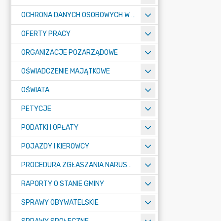
OCHRONA DANYCH OSOBOWYCH W URZĘDZIE MIASTA ŻORY - RODO
OFERTY PRACY
ORGANIZACJE POZARZĄDOWE
OŚWIADCZENIE MAJĄTKOWE
OŚWIATA
PETYCJE
PODATKI I OPŁATY
POJAZDY I KIEROWCY
PROCEDURA ZGŁASZANIA NARUSZEŃ PRAWA
RAPORTY O STANIE GMINY
SPRAWY OBYWATELSKIE