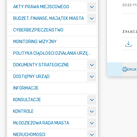
2022-11-
AKTY PRAWA MIEJSCOWEGO
BUDŻET, FINANSE, MAJĄTEK MIASTA
CYBERBEZPIECZEŃSTWO
ZAŁĄCZ
MONITORING WIZYJNY
POLITYKA CIĄGŁOŚCI DZIAŁANIA URZĘDU MIASTA ŻORY
DOKUMENTY STRATEGICZNE
DRUK
DOSTĘPNY URZĄD
INFORMACJE
KONSULTACJE
KONTROLE
MŁODZIEŻOWA RADA MIASTA
NIERUCHOMOŚCI