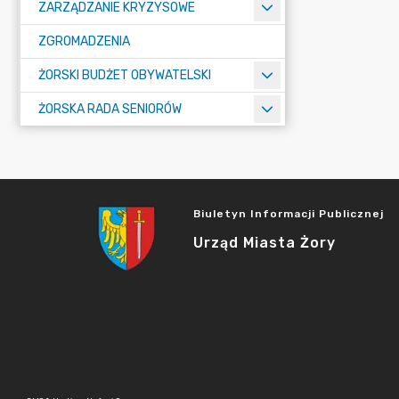
ZARZĄDZANIE KRYZYSOWE
ZGROMADZENIA
ŻORSKI BUDŻET OBYWATELSKI
ŻORSKA RADA SENIORÓW
Biuletyn Informacji Publicznej
Urząd Miasta Żory